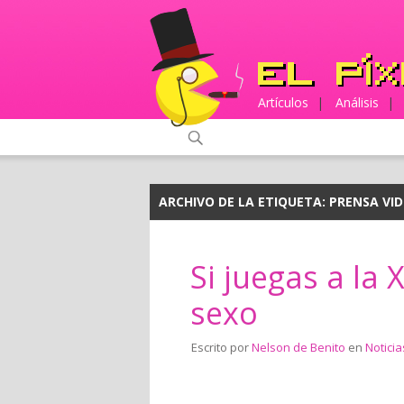
Artículos
|
Análisis
|
ARCHIVO DE LA ETIQUETA:
PRENSA VID
Si juegas a la 
sexo
Escrito por
Nelson de Benito
en
Noticia