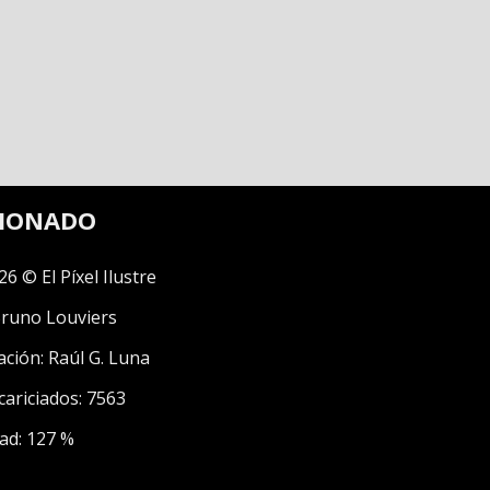
CIONADO
26 © El Píxel Ilustre
runo Louviers
ación:
Raúl G. Luna
cariciados: 7563
ad: 127 %