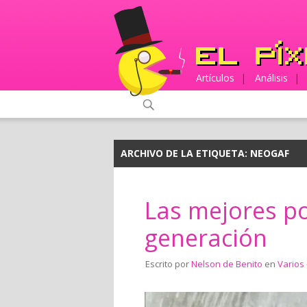
Artículos
|
Análisis
|
ARCHIVO DE LA ETIQUETA:
NEOGAF
Las mejores p
generación
Escrito por
Nelson de Benito
en
Varios