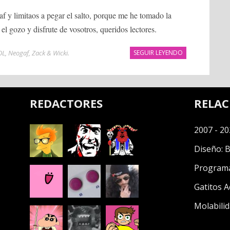
af y limitaos a pegar el salto, porque me he tomado la
 el gozo y disfrute de vosotros, queridos lectores.
OL
,
Neogaf
,
Zack & Wicki
.
SEGUIR LEYENDO
REDACTORES
RELA
2007 - 20
Diseño:
B
Program
Gatitos A
Molabilid