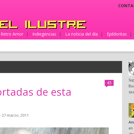
CONTA
Retro Amor
|
Indiegencias
|
La noticia del día
|
Epildoritas
|
Su
45
Bua
ortadas de esta
sea
- 27 marzo, 2011
An
en 