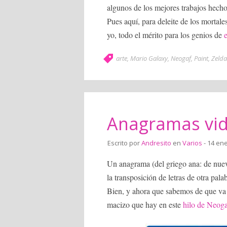
algunos de los mejores trabajos hech
Pues aquí, para deleite de los mortale
yo, todo el mérito para los genios de
e
arte
,
Mario Galaxy
,
Neogaf
,
Paint
,
Zelda
Anagramas vid
Escrito por
Andresito
en
Varios
- 14 ene
Un anagrama (del griego ana: de nuevo
la transposición de letras de otra
Bien, y ahora que sabemos de que va e
macizo que hay en este
hilo de Neog