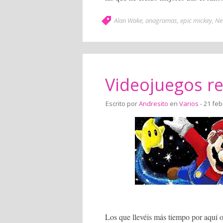
Alan Wake
,
anagramas
,
epic mickey
,
Ne
Videojuegos re
Escrito por
Andresito
en
Varios
- 21 feb
Los que llevéis más tiempo por aquí 