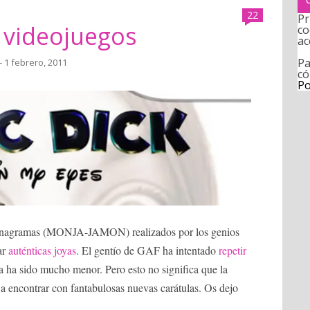
22
Pr
videojuegos
co
ac
Pa
- 1 febrero, 2011
có
Po
 anagramas (MONJA-JAMON) realizados por los genios
ar
auténticas joyas
. El gentío de GAF ha intentado
repetir
ia ha sido mucho menor. Pero esto no significa que la
a encontrar con fantabulosas nuevas carátulas. Os dejo