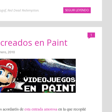
ogaf
,
Red Dead Redemption
.
SEGUIR LEYENDO
1
creados en Paint
rero, 2010
os acordaréis de
esta entrada amorosa
en la que recopilé