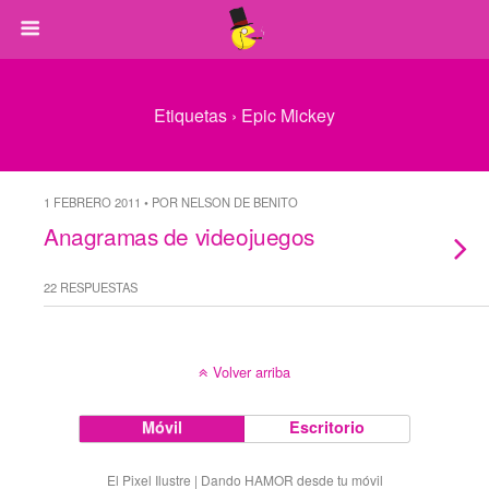
Etiquetas › Epic Mickey
1 FEBRERO 2011 • POR NELSON DE BENITO
Anagramas de videojuegos
22 RESPUESTAS
Volver arriba
Móvil
Escritorio
El Pixel Ilustre | Dando HAMOR desde tu móvil