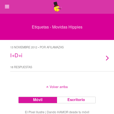
Etiquetas › Movidas Hippies
13 NOVIEMBRE 2012 • POR AFILAMAZAS
I+D+i
18 RESPUESTAS
Volver arriba
Móvil
Escritorio
El Pixel Ilustre | Dando HAMOR desde tu móvil