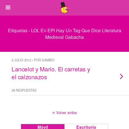
Etiquetas › LOL En EPI Hay Un Tag Que Dice Literatura
Medieval Gabacha
2 JULIO 2012 • POR GAMBOI
Lancelot y Mario. El carretas y
el calzonazos
28 RESPUESTAS
Volver arriba
Móvil
Escritorio