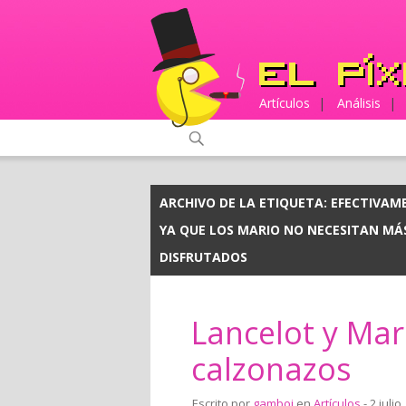
Artículos
|
Análisis
|
ARCHIVO DE LA ETIQUETA:
EFECTIVAM
YA QUE LOS MARIO NO NECESITAN MÁS
DISFRUTADOS
Lancelot y Mari
calzonazos
Escrito por
gamboi
en
Artículos
- 2 julio