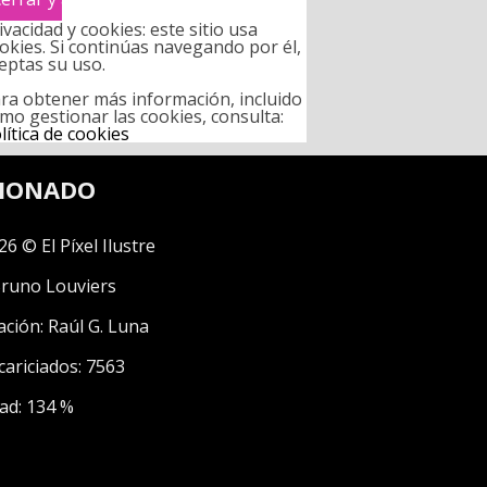
ivacidad y cookies: este sitio usa
okies. Si continúas navegando por él,
eptas su uso.
ra obtener más información, incluido
mo gestionar las cookies, consulta:
lítica de cookies
CIONADO
26 © El Píxel Ilustre
runo Louviers
ación:
Raúl G. Luna
cariciados: 7563
ad: 134 %