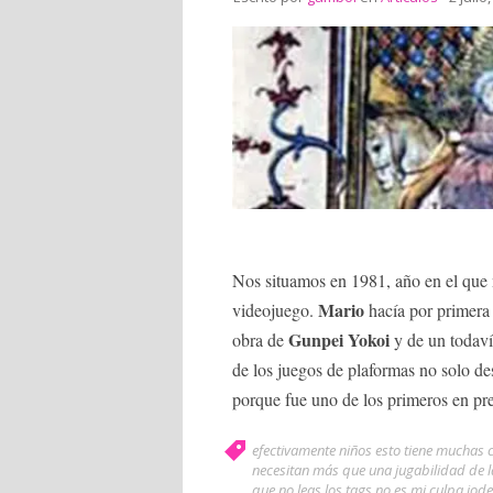
Nos situamos en 1981, año en el que 
Mario
videojuego.
hacía por primera 
Gunpei Yokoi
obra de
y de un todav
de los juegos de plaformas no solo de
porque fue uno de los primeros en pre
efectivamente niños esto tiene muchas 
necesitan más que una jugabilidad de l
que no leas los tags no es mi culpa jo