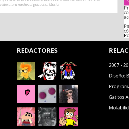
e literatura medieval gabacha
,
Mario
.
Pr
co
ac
Pa
có
Po
REDACTORES
RELA
2007 - 20
Diseño:
B
Program
Gatitos A
Molabilid