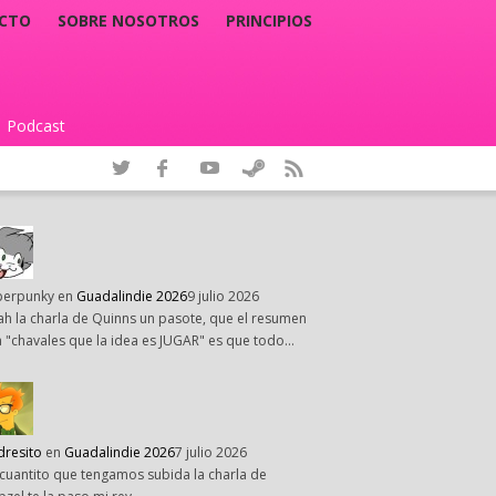
CTO
SOBRE NOSOTROS
PRINCIPIOS
Podcast
|
perpunky
en
Guadalindie 2026
9 julio 2026
h la charla de Quinns un pasote, que el resumen
 "chavales que la idea es JUGAR" es que todo…
dresito
en
Guadalindie 2026
7 julio 2026
cuantito que tengamos subida la charla de