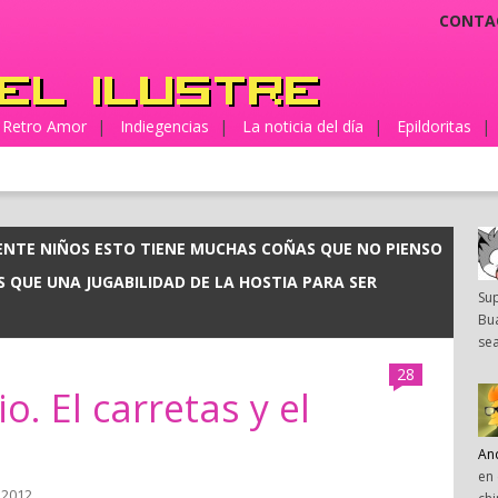
CONTA
Retro Amor
|
Indiegencias
|
La noticia del día
|
Epildoritas
|
ENTE NIÑOS ESTO TIENE MUCHAS COÑAS QUE NO PIENSO
 QUE UNA JUGABILIDAD DE LA HOSTIA PARA SER
Su
Bua
sea
28
o. El carretas y el
An
en 
, 2012