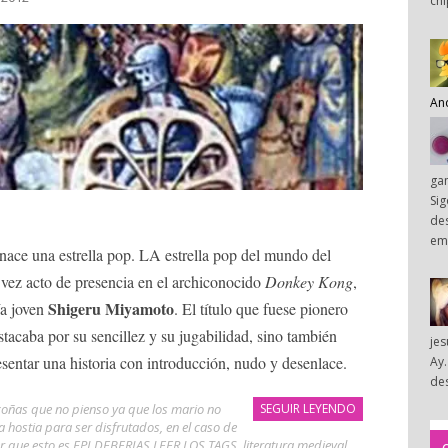
chi
An
ga
Sig
des
em
nace una estrella pop. LA estrella pop del mundo del
vez acto de presencia en el archiconocido
Donkey Kong
,
Shigeru Miyamoto
ía joven
. El título que fuese pionero
stacaba por su sencillez y su jugabilidad, sino también
je
sentar una historia con introducción, nudo y desenlace.
Ay.
des
coñas que no pienso ya que los mario no
SEGUIR LEYENDO
a hostia para ser disfrutados
,
en el caso de
der que esto es EPI DEBERIAS LEER LOS TAGS
,
literatura medieval