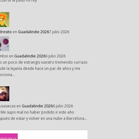
pzel te la paso mi rey
dresito
en
Guadalindie 2026
7 julio 2026
mboi
en
Guadalindie 2026
6 julio 2026
o un poco de estrangis vuestro tremendo currazo
de la lejanía desde hace un par de años y me
ociona…
susasecas
en
Guadalindie 2026
6 julio 2026
 Me supo mal no haber podido ir este año
pués de estar y volver en una nube a Barcelona…