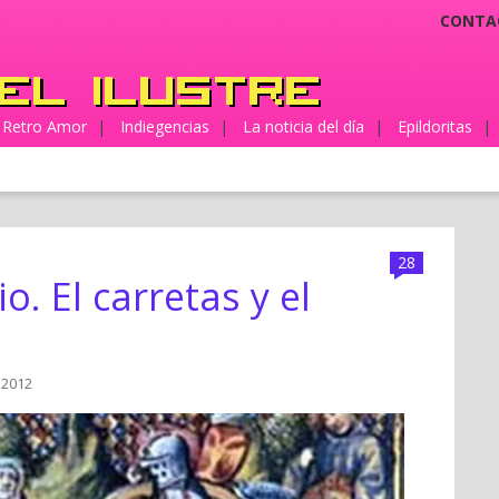
CONTA
Retro Amor
|
Indiegencias
|
La noticia del día
|
Epildoritas
|
28
o. El carretas y el
, 2012