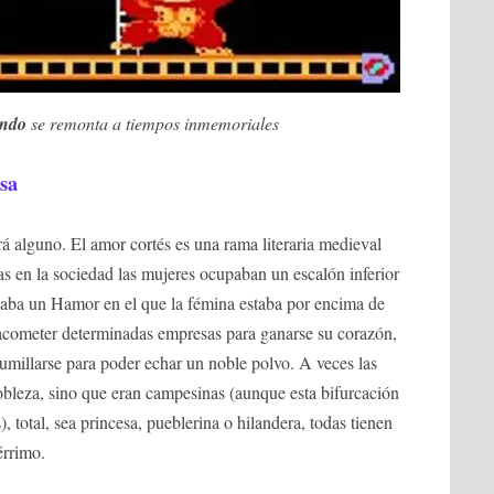
endo
se remonta a tiempos inmemoriales
osa
rá alguno. El amor cortés es una rama literaria medieval
as en la sociedad las mujeres ocupaban un escalón inferior
onaba un Hamor en el que la fémina estaba por encima de
a acometer determinadas empresas para ganarse su corazón,
umillarse para poder echar un noble polvo. A veces las
nobleza, sino que eran campesinas (aunque esta bifurcación
), total, sea princesa, pueblerina o hilandera, todas tienen
érrimo.