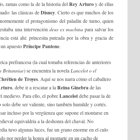
Rey Arturo
o, ramas como la de la historia del
y de ellas
Disney
ado: las clásicas de
. Cierto es que muchos de los
normemente el protagonismo del paladín de turno, quien
cesitaba una intervención
deus ex machina
para salvar los
encia está ahí: princesita puteada por la obra y gracia de
Príncipe Pantene
r un apuesto
.
ica prefrancesa (la cual tomaba referencias de anteriores
m Britanniae
) se encuentra la novela
Lancelot o el
Chrétien de Troyes
. Aquí se nos narra cómo el caballero
rturo
Reina Ginebra
, debe ir a rescatar a la
de las
Lancelot
l medievo. Para ello, el pobre
debe pasar la de
o solo debe ser valiente, sino también humilde y cortés.
asar incluso por la vergüenza que supone el montarse en
edieval equivaldría a la deshonra del chaval. No
edia tuvo algunas luces, fue un grano enorme en el culo
odo por perder la honra al montarte en un cacho de