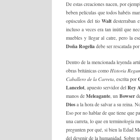
De estas creaciones nacen, por ejempl
beben películas que todos habéis mam
Walt
opúsculos del tío
desterraban e
incluso a veces era tan inútil que ne
muebles y llegar al catre, pero la es
Doña Rogelia
debe ser rescatada po
Dentro de la mencionada leyenda artúr
obras británicas como
Historia Regu
Caballero de la Carreta
, escrita por
Lancelot
Rey A
, apuesto servidor del
Meleagante
Bowser
manos de
, un
de
Dios
a la hora de salvar a su reina. N
Eso por no hablar de que tiene que p
una carreta, lo que en terminología m
pregunten por qué, si bien la Edad M
del devenir de la humanidad. Sobre t