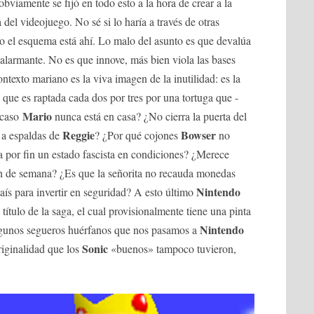
obviamente se fijó en todo esto a la hora de crear a la
a del videojuego. No sé si lo haría a través de otras
ro el esquema está ahí. Lo malo del asunto es que devalúa
alarmante. No es que innove, más bien viola las bases
ntexto mariano es la viva imagen de la inutilidad: es la
 que es raptada cada dos por tres por una tortuga que -
Mario
Acaso
nunca está en casa? ¿No cierra la puerta del
Reggie
Bowser
a espaldas de
? ¿Por qué cojones
no
 por fin un estado fascista en condiciones? ¿Merece
fin de semana? ¿Es que la señorita no recauda monedas
Nintendo
país para invertir en seguridad? A esto último
título de la saga, el cual provisionalmente tiene una pinta
Nintendo
lgunos segueros huérfanos que nos pasamos a
Sonic
riginalidad que los
«buenos» tampoco tuvieron,