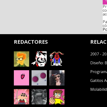
Pr
co
ac
Pa
có
Po
REDACTORES
RELA
2007 - 20
Diseño:
B
Program
Gatitos A
Molabilid