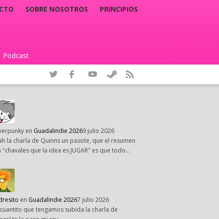
CTO
SOBRE NOSOTROS
PRINCIPIOS
Podcast
|
perpunky
en
Guadalindie 2026
9 julio 2026
h la charla de Quinns un pasote, que el resumen
 "chavales que la idea es JUGAR" es que todo…
dresito
en
Guadalindie 2026
7 julio 2026
cuantito que tengamos subida la charla de