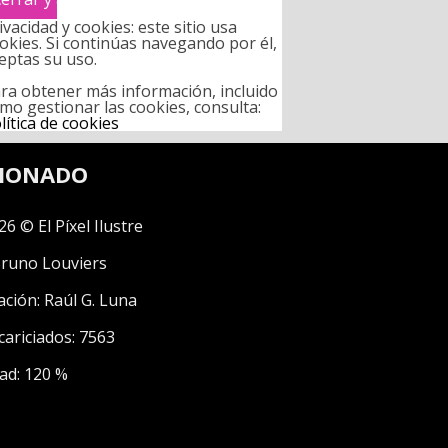
ivacidad y cookies: este sitio usa
okies. Si continúas navegando por él,
eptas su uso.
ra obtener más información, incluido
mo gestionar las cookies, consulta:
lítica de cookies
CIONADO
26 © El Píxel Ilustre
runo Louviers
ación:
Raúl G. Luna
cariciados: 7563
ad: 120 %