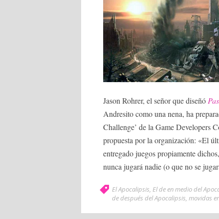
Jason Rohrer, el señor que diseñó
Pas
Andresito como una nena, ha prepara
Challenge’ de la Game Developers Con
propuesta por la organización: «El ú
entregado juegos propiamente dichos,
nunca jugará nadie (o que no se jugar
El Apocalipsis
,
El de en medio del Apoca
de después del Apocalipsis
,
movidas en