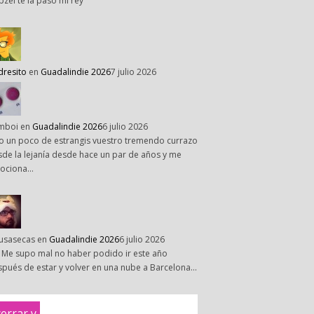
pzel te la paso mi rey
dresito
en
Guadalindie 2026
7 julio 2026
mboi
en
Guadalindie 2026
6 julio 2026
o un poco de estrangis vuestro tremendo currazo
de la lejanía desde hace un par de años y me
ociona…
susasecas
en
Guadalindie 2026
6 julio 2026
 Me supo mal no haber podido ir este año
pués de estar y volver en una nube a Barcelona…