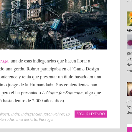
chi
An
ga
Sig
sage
, una de esas indiegencias que hacen llorar a
des
do una gorda. Rohrer participaba en el ‘Game Design
em
ference y tenía que presentar un título basado en una
ltimo juego de la Humanidad». Sus contendientes han
 pero él ha presentado
A Game for Someone
, algo que
á hasta dentro de 2.000 años, dice).
je
Ay.
des
lipsis
,
Indie
,
Indiegencias
,
Jason Rohrer
,
Lo
SEGUIR LEYENDO
terradas en el desierto
,
Passage
.