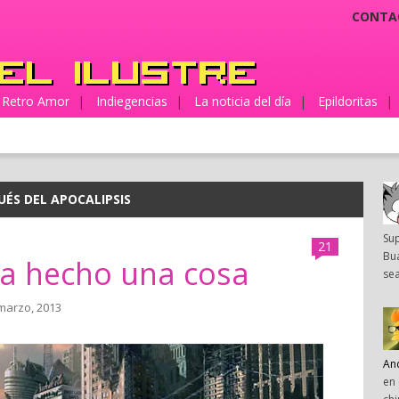
CONTA
Retro Amor
|
Indiegencias
|
La noticia del día
|
Epildoritas
|
UÉS DEL APOCALIPSIS
Su
21
Bua
ha hecho una cosa
sea
 marzo, 2013
An
en 