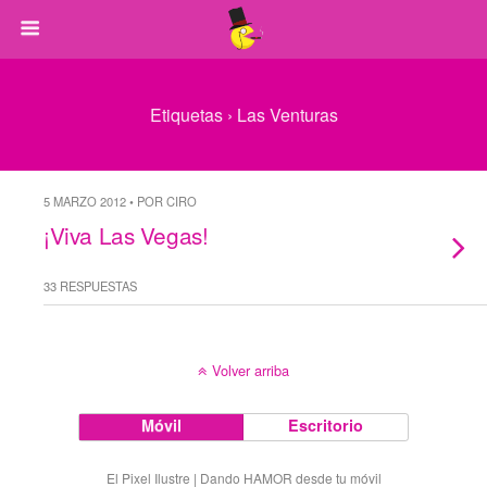
Etiquetas › Las Venturas
5 MARZO 2012 • POR CIRO
¡Viva Las Vegas!
33 RESPUESTAS
Volver arriba
Móvil
Escritorio
El Pixel Ilustre | Dando HAMOR desde tu móvil