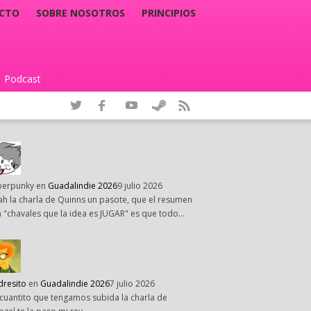
CTO
SOBRE NOSOTROS
PRINCIPIOS
Podcast
|
perpunky
en
Guadalindie 2026
9 julio 2026
h la charla de Quinns un pasote, que el resumen
 "chavales que la idea es JUGAR" es que todo…
dresito
en
Guadalindie 2026
7 julio 2026
cuantito que tengamos subida la charla de