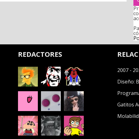
Pr
co
ac
Pa
có
Po
REDACTORES
RELA
2007 - 20
Diseño:
B
Program
Gatitos A
Molabilid