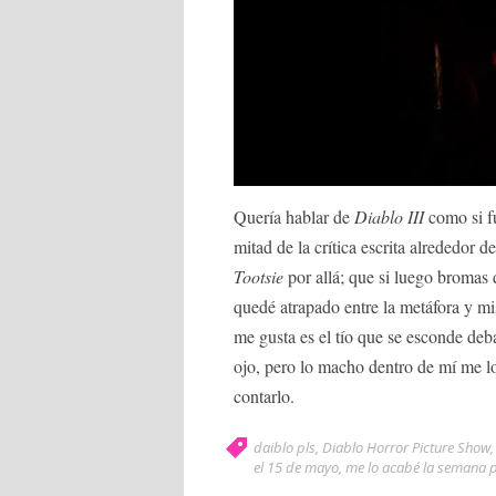
Quería hablar de
Diablo III
como si f
mitad de la crítica escrita alrededor 
Tootsie
por allá; que si luego bromas
quedé atrapado entre la metáfora y mis
me gusta es el tío que se esconde deba
ojo, pero lo macho dentro de mí me l
contarlo.
daiblo pls
,
Diablo Horror Picture Show
el 15 de mayo
,
me lo acabé la semana 