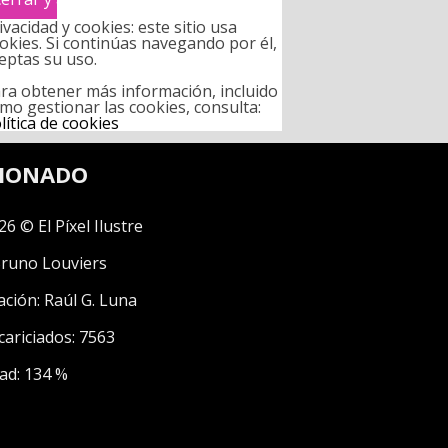
ivacidad y cookies: este sitio usa
okies. Si continúas navegando por él,
eptas su uso.
ra obtener más información, incluido
mo gestionar las cookies, consulta:
lítica de cookies
CIONADO
26 © El Píxel Ilustre
runo Louviers
ación:
Raúl G. Luna
cariciados: 7563
ad: 134 %