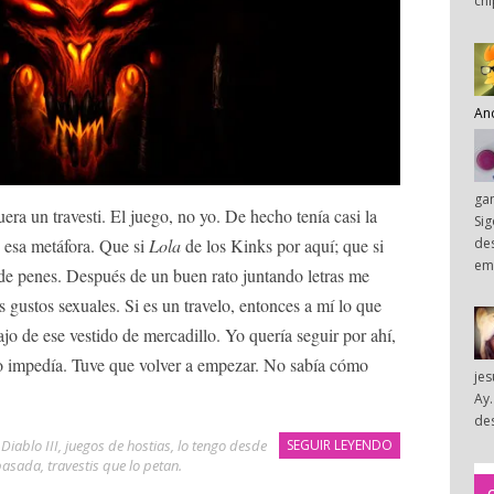
chi
An
ga
uera un travesti. El juego, no yo. De hecho tenía casi la
Sig
des
de esa metáfora. Que si
Lola
de los Kinks por aquí; que si
em
 de penes. Después de un buen rato juntando letras me
 gustos sexuales. Si es un travelo, entonces a mí lo que
jo de ese vestido de mercadillo. Yo quería seguir por ahí,
o impedía. Tuve que volver a empezar. No sabía cómo
je
Ay.
des
,
Diablo III
,
juegos de hostias
,
lo tengo desde
SEGUIR LEYENDO
pasada
,
travestis que lo petan
.