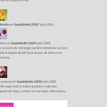
pzel te la paso mi rey
dresito
en
Guadalindie 2026
7 julio 2026
mboi
en
Guadalindie 2026
6 julio 2026
o un poco de estrangis vuestro tremendo currazo
de la lejanía desde hace un par de años y me
ociona…
susasecas
en
Guadalindie 2026
6 julio 2026
 Me supo mal no haber podido ir este año
pués de estar y volver en una nube a Barcelona…