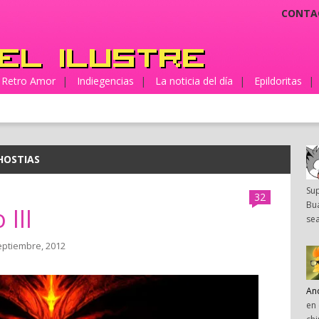
CONTA
Retro Amor
|
Indiegencias
|
La noticia del día
|
Epildoritas
|
HOSTIAS
Su
32
Bua
 III
sea
eptiembre, 2012
An
en 