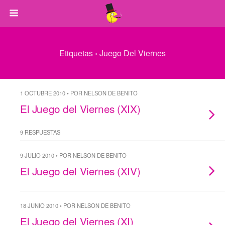
Etiquetas › Juego Del Viernes
1 OCTUBRE 2010 • POR NELSON DE BENITO
El Juego del Viernes (XIX)
9 RESPUESTAS
9 JULIO 2010 • POR NELSON DE BENITO
El Juego del Viernes (XIV)
18 JUNIO 2010 • POR NELSON DE BENITO
El Juego del Viernes (XI)