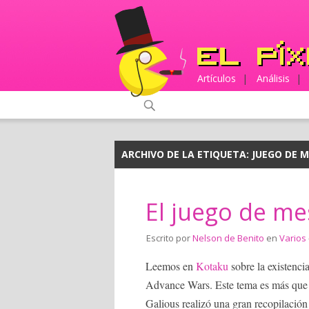
Artículos
|
Análisis
|
ARCHIVO DE LA ETIQUETA:
JUEGO DE 
El juego de m
Escrito por
Nelson de Benito
en
Varios
Leemos en
Kotaku
sobre la existenci
Advance Wars. Este tema es más que in
Galious realizó una gran recopilació