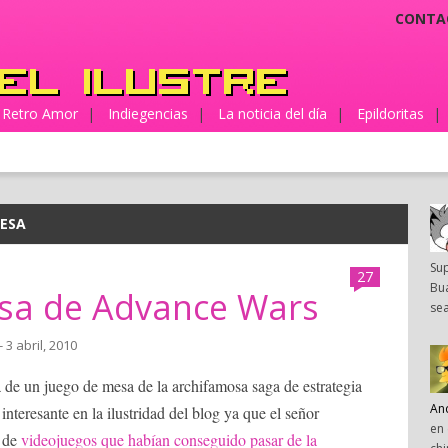
CONTA
Retro Amor
|
Indiegencias
|
La noticia del día
|
Epildoritas
|
MESA
Su
27
Bua
esa de Advance Wars
sea
- 3 abril, 2010
a de un juego de mesa de la archifamosa saga de estrategia
An
teresante en la ilustridad del blog ya que el señor
en 
n de
videojuegos que habían conseguido pasar de la