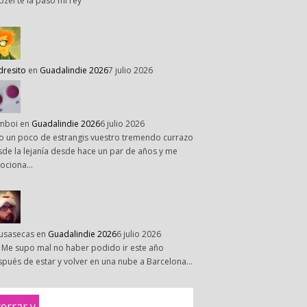
pzel te la paso mi rey
dresito
en
Guadalindie 2026
7 julio 2026
mboi
en
Guadalindie 2026
6 julio 2026
o un poco de estrangis vuestro tremendo currazo
de la lejanía desde hace un par de años y me
ociona…
susasecas
en
Guadalindie 2026
6 julio 2026
 Me supo mal no haber podido ir este año
pués de estar y volver en una nube a Barcelona…