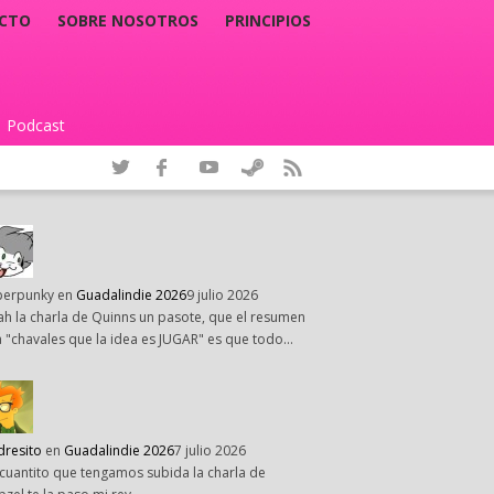
CTO
SOBRE NOSOTROS
PRINCIPIOS
Podcast
|
perpunky
en
Guadalindie 2026
9 julio 2026
h la charla de Quinns un pasote, que el resumen
 "chavales que la idea es JUGAR" es que todo…
dresito
en
Guadalindie 2026
7 julio 2026
cuantito que tengamos subida la charla de