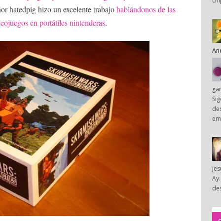
chi
ñor hatedpig hizo un excelente trabajo
hablándonos de las
deojuegos en portátiles nintenderas
.
An
ga
Sig
des
em
je
Ay.
des