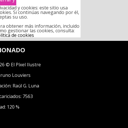
ivacidad y cookies: este sitio usa
okies. Si continúas navegando por él,
eptas su uso.
ra obtener más información, incluido
mo gestionar las cookies, consulta:
lítica de cookies
CIONADO
26 © El Píxel Ilustre
runo Louviers
ación:
Raúl G. Luna
cariciados: 7563
ad: 120 %