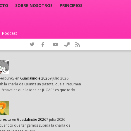
CTO
SOBRE NOSOTROS
PRINCIPIOS
Podcast
|
perpunky
en
Guadalindie 2026
9 julio 2026
h la charla de Quinns un pasote, que el resumen
 "chavales que la idea es JUGAR" es que todo…
dresito
en
Guadalindie 2026
7 julio 2026
cuantito que tengamos subida la charla de