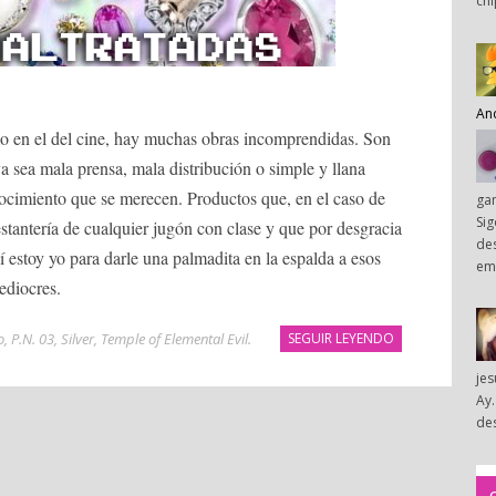
chi
An
o en el del cine, hay muchas obras incomprendidas. Son
a sea mala prensa, mala distribución o simple y llana
nocimiento que se merecen. Productos que, en el caso de
ga
Sig
estantería de cualquier jugón con clase y que por desgracia
des
í estoy yo para darle una palmadita en la espalda a esos
em
mediocres.
o
,
P.N. 03
,
Silver
,
Temple of Elemental Evil
.
SEGUIR LEYENDO
je
Ay.
des