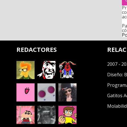
Pr
co
ac
Pa
có
Po
REDACTORES
RELA
2007 - 20
Diseño:
B
Program
Gatitos A
Molabilid