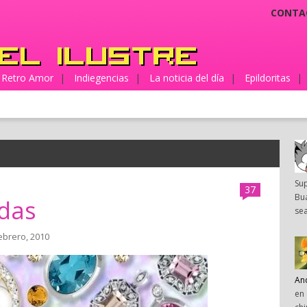
CONTA
Retro Amor
|
Indiegencias
|
La noticia del día
|
Epildoritas
|
Su
37
Bua
adas
sea
ebrero, 2010
An
en 