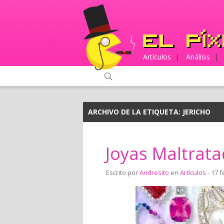
Artículos
|
Análisis
|
ARCHIVO DE LA ETIQUETA:
JERICHO
Joyas Maltrat
Escrito por
Andresito
en
Artículos
- 17 f