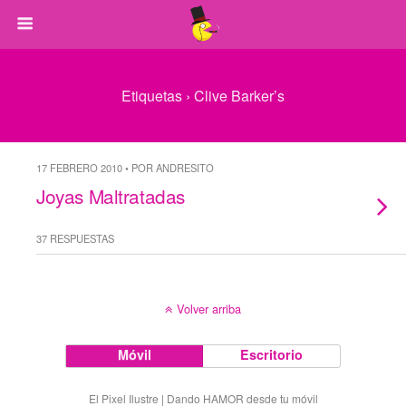
Etiquetas › Clive Barker’s
17 FEBRERO 2010 • POR ANDRESITO
Joyas Maltratadas
37 RESPUESTAS
Volver arriba
Móvil
Escritorio
El Pixel Ilustre | Dando HAMOR desde tu móvil