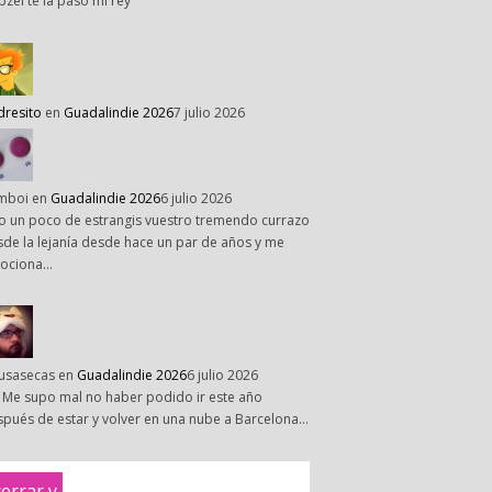
pzel te la paso mi rey
dresito
en
Guadalindie 2026
7 julio 2026
mboi
en
Guadalindie 2026
6 julio 2026
o un poco de estrangis vuestro tremendo currazo
de la lejanía desde hace un par de años y me
ociona…
susasecas
en
Guadalindie 2026
6 julio 2026
 Me supo mal no haber podido ir este año
pués de estar y volver en una nube a Barcelona…