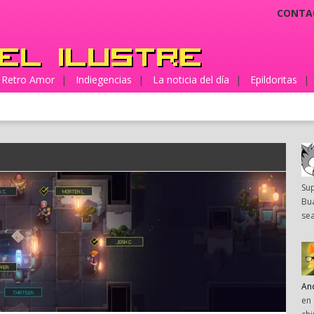
CONTA
Retro Amor
|
Indiegencias
|
La noticia del día
|
Epildoritas
|
Su
Bua
sea
An
en 