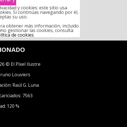
ivacidad y cookies: este sitio usa
okies. Si continúas navegando por él,
eptas su uso.
ra obtener más información, incluido
mo gestionar las cookies, consulta:
lítica de cookies
CIONADO
26 © El Píxel Ilustre
runo Louviers
ación:
Raúl G. Luna
cariciados: 7563
ad: 120 %