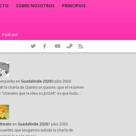
CTO
SOBRE NOSOTROS
PRINCIPIOS
Podcast
|
perpunky
en
Guadalindie 2026
9 julio 2026
h la charla de Quinns un pasote, que el resumen
 "chavales que la idea es JUGAR" es que todo…
dresito
en
Guadalindie 2026
7 julio 2026
cuantito que tengamos subida la charla de