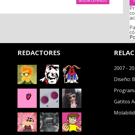
SEGUIR LEYENDO
Pr
co
ac
Pa
có
Po
REDACTORES
RELA
2007 - 20
Diseño:
B
Program
Gatitos A
Molabilid