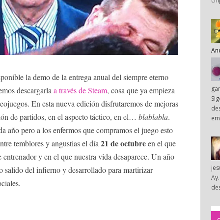
chi
An
ponible la demo de la entrega anual del siempre eterno
ga
remos descargarla
a través de Steam
, cosa que ya empieza
Sig
deojuegos. En esta nueva edición disfrutaremos de mejoras
des
ción de partidos, en el aspecto táctico, en el…
blablabla
.
em
a año pero a los enfermos que compramos el juego esto
21 de octubre
tre temblores y angustias el día
en el que
 entrenador y en el que nuestra vida desaparece. Un año
je
salido del infierno y desarrollado para martirizar
Ay.
ciales.
des