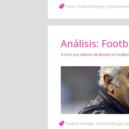
Demo
,
Football Manager
,
football man
Análisis: Foot
Escrito por
Nelson de Benito
en
Análisi
Football Manager
,
Football Manager 2