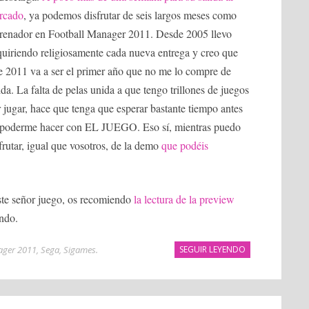
rcado
, ya podemos disfrutar de seis largos meses como
trenador en Football Manager 2011. Desde 2005 llevo
uiriendo religiosamente cada nueva entrega y creo que
e 2011 va a ser el primer año que no me lo compre de
ida. La falta de pelas unida a que tengo trillones de juegos
 jugar, hace que tenga que esperar bastante tiempo antes
 poderme hacer con EL JUEGO. Eso sí, mientras puedo
frutar, igual que vosotros, de la demo
que podéis
este señor juego, os recomiendo
la lectura de la preview
ando.
ager 2011
,
Sega
,
Sigames
.
SEGUIR LEYENDO