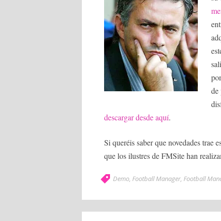
me
en
adq
est
sal
por
de
dis
descargar desde aquí
.
Si queréis saber que novedades trae 
que los ilustres de FMSite han realiz
Demo
,
Football Manager
,
Football Man