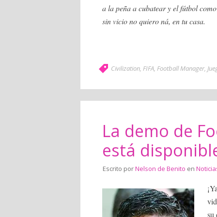
a la peña a cubatear y el fútbol como 
sin vicio no quiero ná, en tu casa.
Civilization
,
FIFA
,
Football Manager
,
Jue
La demo de Fo
está disponibl
Escrito por
Nelson de Benito
en
Noticia
¡Y
vid
su