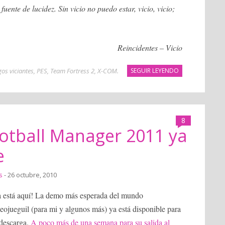
fuente de lucidez. Sin vicio no puedo estar, vicio, vicio;
Reincidentes – Vicio
gos viciantes
,
PES
,
Team Fortress 2
,
X-COM
.
SEGUIR LEYENDO
8
otball Manager 2011 ya
e
s
- 26 octubre, 2010
a está aquí! La demo más esperada del mundo
eojueguil (para mi y algunos más) ya está disponible para
 descarga.
A poco más de una semana para su salida al