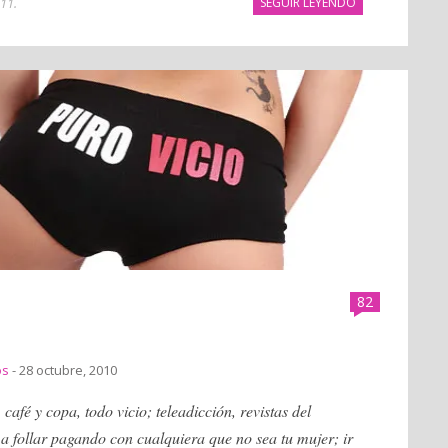
011
.
SEGUIR LEYENDO
82
os
- 28 octubre, 2010
café y copa, todo vicio; teleadicción, revistas del
r a follar pagando con cualquiera que no sea tu mujer; ir