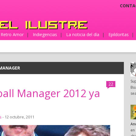
CONTA
Retro Amor
|
Indiegencias
|
La noticia del día
|
Epildoritas
|
 MANAGER
Su
22
Bua
all Manager 2012 ya
sea
s
- 12 octubre, 2011
An
en 