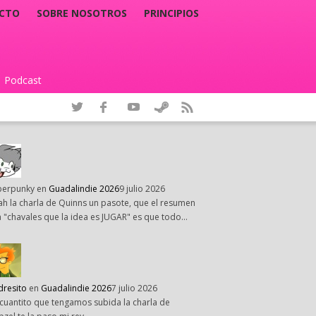
CTO
SOBRE NOSOTROS
PRINCIPIOS
Podcast
|
perpunky
en
Guadalindie 2026
9 julio 2026
h la charla de Quinns un pasote, que el resumen
 "chavales que la idea es JUGAR" es que todo…
dresito
en
Guadalindie 2026
7 julio 2026
cuantito que tengamos subida la charla de