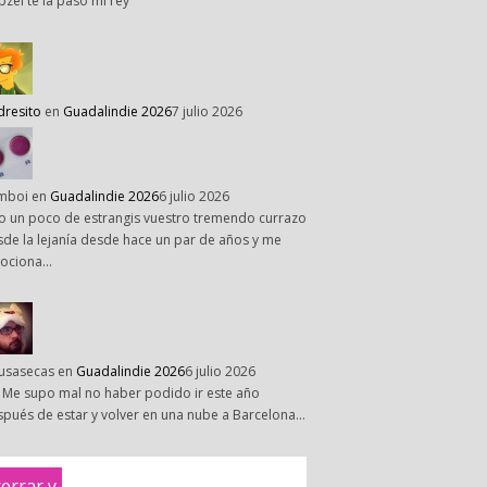
pzel te la paso mi rey
dresito
en
Guadalindie 2026
7 julio 2026
mboi
en
Guadalindie 2026
6 julio 2026
o un poco de estrangis vuestro tremendo currazo
de la lejanía desde hace un par de años y me
ociona…
susasecas
en
Guadalindie 2026
6 julio 2026
 Me supo mal no haber podido ir este año
pués de estar y volver en una nube a Barcelona…