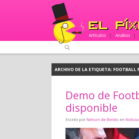
Artículos
|
Análisis
|
ARCHIVO DE LA ETIQUETA:
FOOTBALL
Demo de Footb
disponible
Escrito por
Nelson de Benito
en
Noticia