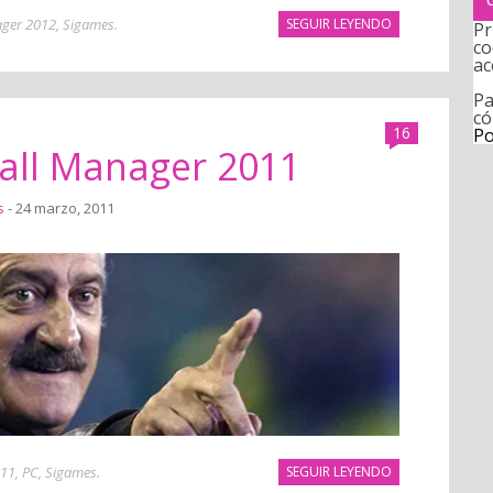
ager 2012
,
Sigames
.
SEGUIR LEYENDO
Pr
co
ac
Pa
có
16
Po
ball Manager 2011
s
- 24 marzo, 2011
011
,
PC
,
Sigames
.
SEGUIR LEYENDO