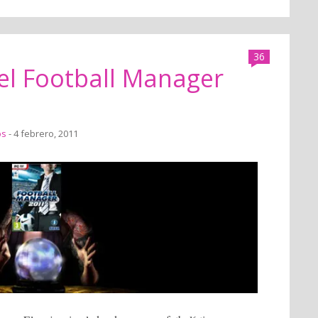
36
el Football Manager
os
- 4 febrero, 2011