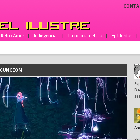
CONTA
Retro Amor
|
Indiegencias
|
La noticia del día
|
Epildoritas
|
 GUNGEON
Su
Bua
sea
An
en 