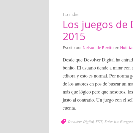
Lo indie
Los juegos de D
2015
Escrito por
Nelson de Benito
en
Noticia
Desde que Devolver Digital ha entrad
bonito. El usuario tiende a mirar con
editora y esto es normal. Por norma ge
de los autores en pos de buscar un ma
más que lógico pero que nosotros, lo
justo al contrario. Un juego con el se
cuenta.
Devolver Digital
,
EITS
,
Enter the Gungeo