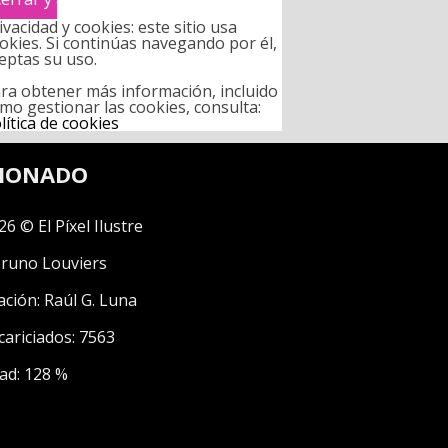
ivacidad y cookies: este sitio usa
okies. Si continúas navegando por él,
eptas su uso.
ra obtener más información, incluido
mo gestionar las cookies, consulta:
lítica de cookies
CIONADO
26 © El Píxel Ilustre
runo Louviers
ación:
Raúl G. Luna
cariciados: 7563
ad: 128 %