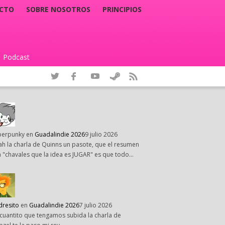
CTO
SOBRE NOSOTROS
PRINCIPIOS
Podcast
|
perpunky
en
Guadalindie 2026
9 julio 2026
h la charla de Quinns un pasote, que el resumen
 "chavales que la idea es JUGAR" es que todo…
dresito
en
Guadalindie 2026
7 julio 2026
cuantito que tengamos subida la charla de