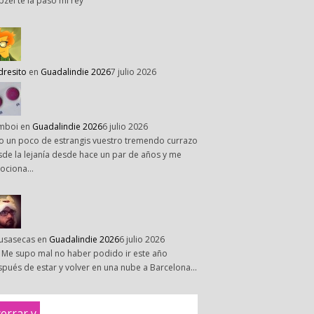
pzel te la paso mi rey
dresito
en
Guadalindie 2026
7 julio 2026
mboi
en
Guadalindie 2026
6 julio 2026
o un poco de estrangis vuestro tremendo currazo
de la lejanía desde hace un par de años y me
ociona…
susasecas
en
Guadalindie 2026
6 julio 2026
 Me supo mal no haber podido ir este año
pués de estar y volver en una nube a Barcelona…