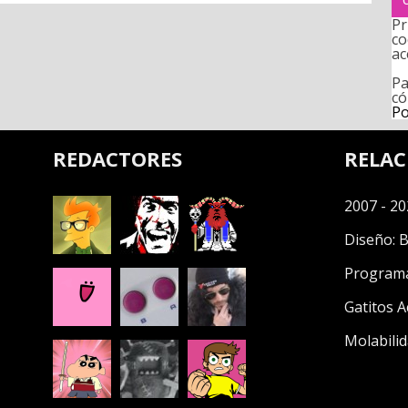
Pr
co
ac
Pa
có
Po
REDACTORES
RELA
2007 - 20
Diseño:
B
Program
Gatitos A
Molabilid