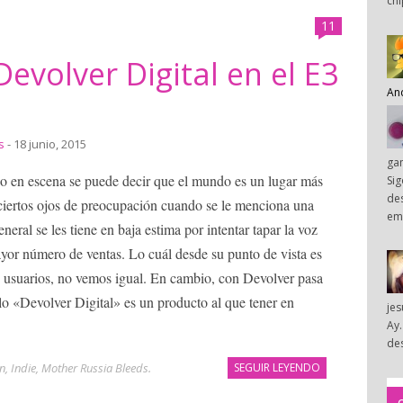
chi
11
evolver Digital en el E3
An
s
- 18 junio, 2015
ga
o en escena se puede decir que el mundo es un lugar más
Sig
des
 ciertos ojos de preocupación cuando se le menciona una
em
neral se les tiene en baja estima por intentar tapar la voz
yor número de ventas. Lo cuál desde su punto de vista es
s usuarios, no vemos igual. En cambio, con Devolver pasa
llo «Devolver Digital» es un producto al que tener en
je
Ay.
des
n
,
Indie
,
Mother Russia Bleeds
.
SEGUIR LEYENDO