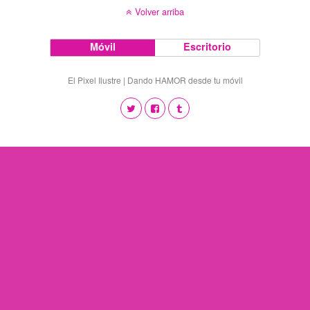
Volver arriba
Móvil
Escritorio
El Pixel Ilustre | Dando HAMOR desde tu móvil