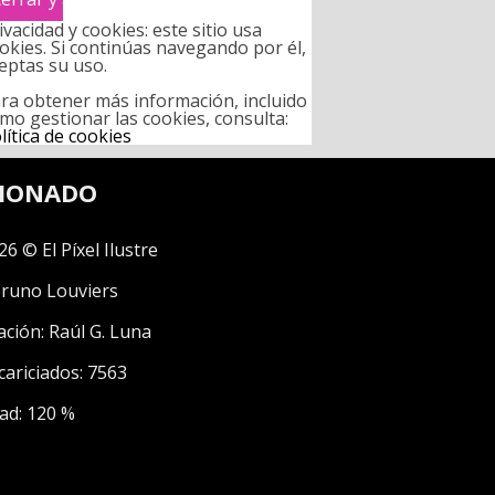
ivacidad y cookies: este sitio usa
okies. Si continúas navegando por él,
eptas su uso.
ra obtener más información, incluido
mo gestionar las cookies, consulta:
lítica de cookies
CIONADO
26 © El Píxel Ilustre
runo Louviers
ación:
Raúl G. Luna
cariciados: 7563
ad: 120 %