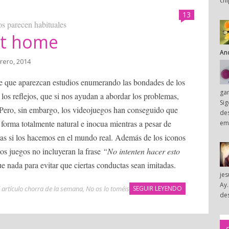
chi
13
s parecen habituales
 at home
An
rero, 2014
e que aparezcan estudios enumerando las bondades de los
ga
 los reflejos, que si nos ayudan a abordar los problemas,
Sig
Pero, sin embargo, los videojuegos han conseguido que
des
forma totalmente natural e inocua mientras a pesar de
em
ias si los hacemos en el mundo real. Además de los iconos
s juegos no incluyeran la frase
“No intenten hacer esto
e nada para evitar que ciertas conductas sean imitadas.
je
Ay.
l artículo chorra de la semana
,
No os lo toméis
SEGUIR LEYENDO
des