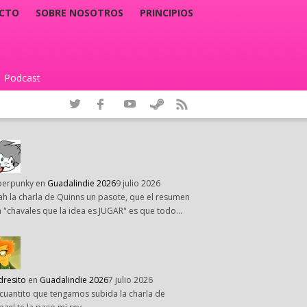
CTO
SOBRE NOSOTROS
PRINCIPIOS
Podcast
|
perpunky
en
Guadalindie 2026
9 julio 2026
h la charla de Quinns un pasote, que el resumen
 "chavales que la idea es JUGAR" es que todo…
dresito
en
Guadalindie 2026
7 julio 2026
cuantito que tengamos subida la charla de