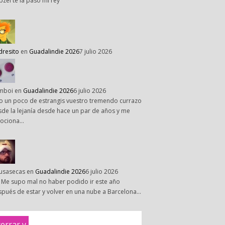
pzel te la paso mi rey
dresito
en
Guadalindie 2026
7 julio 2026
mboi
en
Guadalindie 2026
6 julio 2026
o un poco de estrangis vuestro tremendo currazo
de la lejanía desde hace un par de años y me
ociona…
susasecas
en
Guadalindie 2026
6 julio 2026
 Me supo mal no haber podido ir este año
pués de estar y volver en una nube a Barcelona…