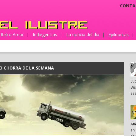
CONTA
Retro Amor
|
Indiegencias
|
La noticia del día
|
Epildoritas
|
LO CHORRA DE LA SEMANA
Su
Bua
sea
An
en 