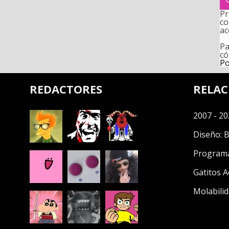
Pr
co
ac
Pa
có
Po
REDACTORES
RELA
2007 - 20
Diseño:
B
Program
Gatitos A
Molabilid