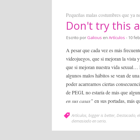
Pequeñas malas costumbres que ya no
Don't try this
Escrito por
Galious
en
Artículos
- 10 feb
A pesar que cada vez es más frecuent
videojuegos, que si mejoran la vista y
que si mejoran nuestra vida sexual… 
algunos malos hábitos se vean de una 
poder acarrearnos ciertas consecuenc
de PEGI, no estaría de más que alguno
en sus casas”
en sus portadas, más qu
Artículos
,
bigger is better
,
Destacado
,
e
demasiado en serio
.