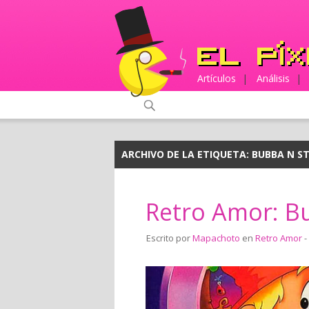
Artículos
|
Análisis
|
ARCHIVO DE LA ETIQUETA:
BUBBA N ST
Retro Amor: Bu
Escrito por
Mapachoto
en
Retro Amor
-