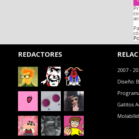
Pr
co
ac
Pa
có
Po
REDACTORES
RELA
2007 - 20
Diseño:
B
Program
Gatitos A
Molabilid