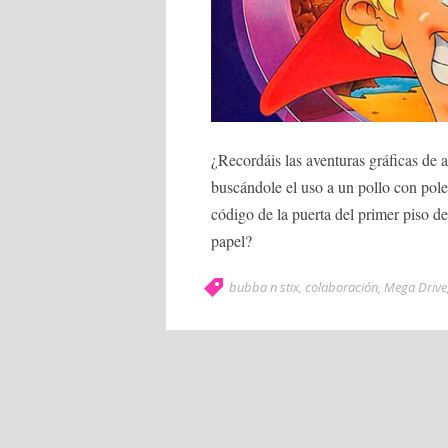
¿Recordáis las aventuras gráficas de a
buscándole el uso a un pollo con po
código de la puerta del primer piso 
papel?
bubba n stix
,
colaboración
,
Mega Drive