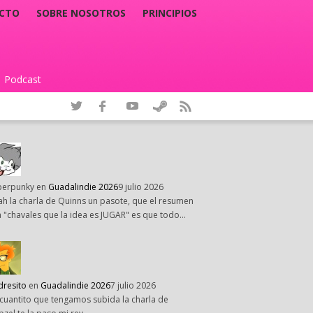
CTO
SOBRE NOSOTROS
PRINCIPIOS
Podcast
|
perpunky
en
Guadalindie 2026
9 julio 2026
h la charla de Quinns un pasote, que el resumen
 "chavales que la idea es JUGAR" es que todo…
dresito
en
Guadalindie 2026
7 julio 2026
cuantito que tengamos subida la charla de