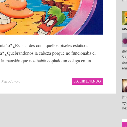
chi
An
ntaño? ¿Esas tardes con aquellos píxeles estáticos
ga
lea? ¿Quebrándonos la cabeza porque no funcionaba el
Sig
de la mansión que nos había copiado un colega en un
des
em
,
Retro Amor
.
SEGUIR LEYENDO
je
Ay.
des