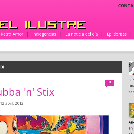
CONTA
Retro Amor
|
Indiegencias
|
La noticia del día
|
Epildoritas
|
IX
Su
15
Bua
bba 'n' Stix
sea
 12 abril, 2012
An
en 