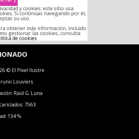
ivacidad y cookies: este sitio usa
okies. Si continúas navegando por él,
eptas su uso.
ra obtener más información, incluido
mo gestionar las cookies, consulta:
lítica de cookies
CIONADO
26 © El Píxel Ilustre
runo Louviers
ación:
Raúl G. Luna
cariciados: 7563
ad: 134 %