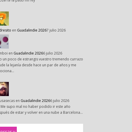
pzel te la paso mi rey
dresito
en
Guadalindie 2026
7 julio 2026
mboi
en
Guadalindie 2026
6 julio 2026
o un poco de estrangis vuestro tremendo currazo
de la lejanía desde hace un par de años y me
ociona…
susasecas
en
Guadalindie 2026
6 julio 2026
 Me supo mal no haber podido ir este año
pués de estar y volver en una nube a Barcelona…