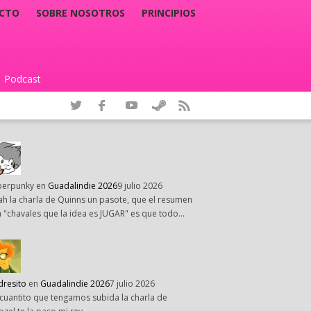
CTO
SOBRE NOSOTROS
PRINCIPIOS
Podcast
|
perpunky
en
Guadalindie 2026
9 julio 2026
h la charla de Quinns un pasote, que el resumen
 "chavales que la idea es JUGAR" es que todo…
dresito
en
Guadalindie 2026
7 julio 2026
cuantito que tengamos subida la charla de