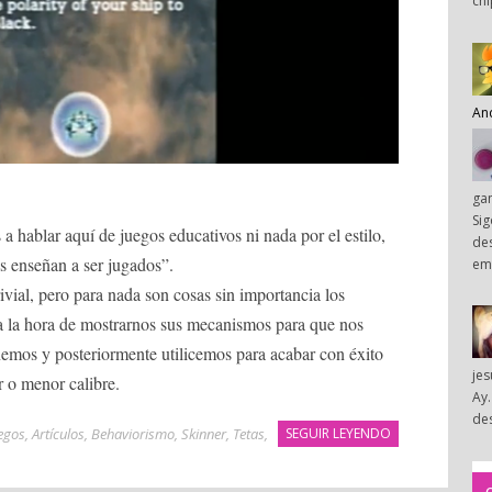
chi
An
ga
Sig
a hablar aquí de juegos educativos ni nada por el estilo,
des
s enseñan a ser jugados”.
em
ivial, pero para nada son cosas sin importancia los
a la hora de mostrarnos sus mecanismos para que nos
emos y posteriormente utilicemos para acabar con éxito
je
 o menor calibre.
Ay.
des
uegos
,
Artículos
,
Behaviorismo
,
Skinner
,
Tetas
,
SEGUIR LEYENDO