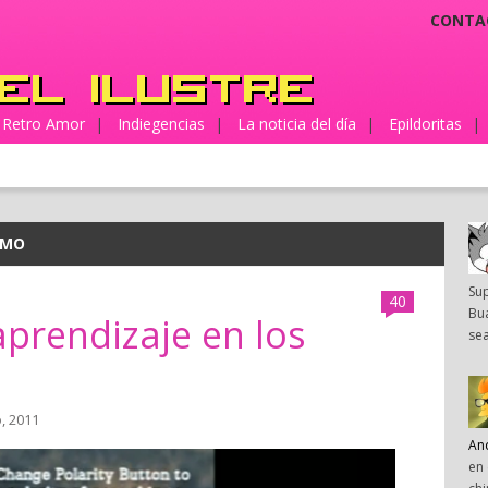
CONTA
Retro Amor
|
Indiegencias
|
La noticia del día
|
Epildoritas
|
SMO
Su
40
Bua
aprendizaje en los
sea
o, 2011
An
en 