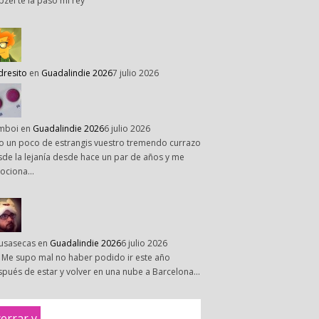
pzel te la paso mi rey
dresito
en
Guadalindie 2026
7 julio 2026
mboi
en
Guadalindie 2026
6 julio 2026
o un poco de estrangis vuestro tremendo currazo
de la lejanía desde hace un par de años y me
ociona…
susasecas
en
Guadalindie 2026
6 julio 2026
 Me supo mal no haber podido ir este año
pués de estar y volver en una nube a Barcelona…