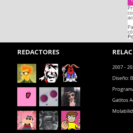
Pr
co
ac
Pa
có
Po
REDACTORES
RELA
2007 - 20
Diseño:
B
Program
Gatitos A
Molabilid