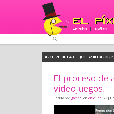
Artículos
|
Análisis
|
ARCHIVO DE LA ETIQUETA:
BEHAVIORI
El proceso de 
videojuegos.
Escrito por
gamboi
en
Artículos
- 21 juli