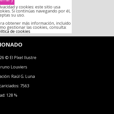
ivacidad y cookies: este sitio usa
okies. Si continúas navegando por él,
eptas su uso.
ra obtener más información, incluido
mo gestionar las cookies, consulta:
lítica de cookies
CIONADO
26 © El Píxel Ilustre
runo Louviers
ación:
Raúl G. Luna
cariciados: 7563
ad: 128 %