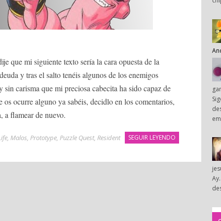
chi
An
dije que mi siguiente texto sería la cara opuesta de la
euda y tras el salto tenéis algunos de los enemigos
 y sin carisma que mi preciosa cabecita ha sido capaz de
ga
Sig
se os ocurre alguno ya sabéis, decidlo en los comentarios,
des
a, a flamear de nuevo.
em
ife
,
Malos
,
Prototype
,
Puzzle Quest
,
Resident
SEGUIR LEYENDO
je
Ay.
des