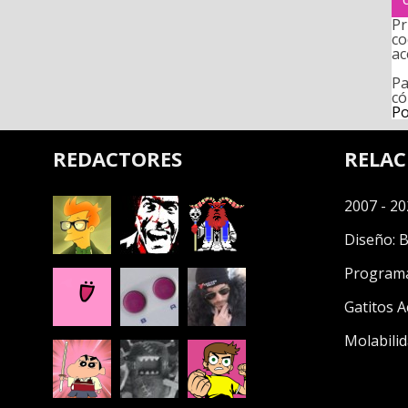
Pr
co
ac
Pa
có
Po
REDACTORES
RELA
2007 - 20
Diseño:
B
Program
Gatitos A
Molabilid