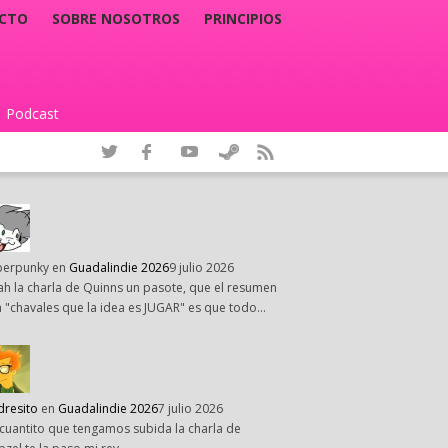
CTO
SOBRE NOSOTROS
PRINCIPIOS
Podcast
|
perpunky
en
Guadalindie 2026
9 julio 2026
h la charla de Quinns un pasote, que el resumen
 "chavales que la idea es JUGAR" es que todo…
dresito
en
Guadalindie 2026
7 julio 2026
cuantito que tengamos subida la charla de