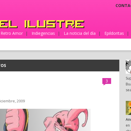
CONTA
Retro Amor
|
Indiegencias
|
La noticia del día
|
Epildoritas
|
TOS
Su
3
Bua
sea
diciembre, 2009
An
en 