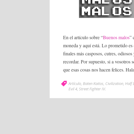
En el artículo sobre “
Buenos malos
” 
moneda y aquí está. Lo prometido es d
finales más casposos, cutres, odiosos
recordar. Por supuesto, si a vosotros 
que esas cosas nos hacen felices. Hal
Artículo
,
Baten Kaitos
,
Civilization
,
Half L
Evil 4
,
Street Fighter IV
.