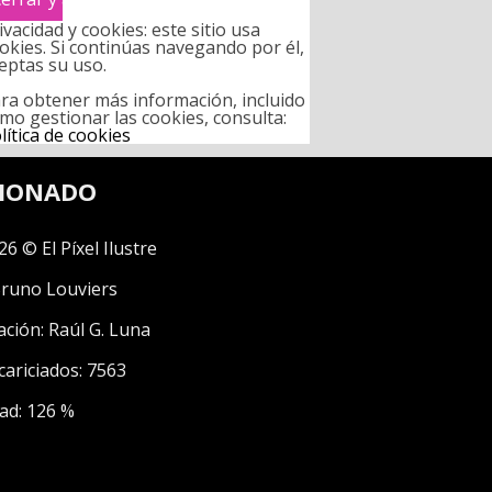
ivacidad y cookies: este sitio usa
okies. Si continúas navegando por él,
eptas su uso.
ra obtener más información, incluido
mo gestionar las cookies, consulta:
lítica de cookies
CIONADO
26 © El Píxel Ilustre
runo Louviers
ación:
Raúl G. Luna
cariciados: 7563
ad: 126 %