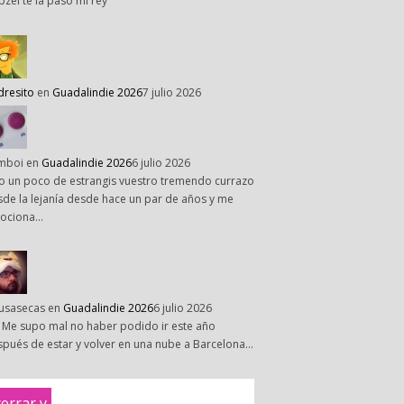
pzel te la paso mi rey
dresito
en
Guadalindie 2026
7 julio 2026
mboi
en
Guadalindie 2026
6 julio 2026
o un poco de estrangis vuestro tremendo currazo
de la lejanía desde hace un par de años y me
ociona…
susasecas
en
Guadalindie 2026
6 julio 2026
 Me supo mal no haber podido ir este año
pués de estar y volver en una nube a Barcelona…