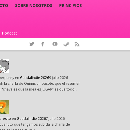
CTO
SOBRE NOSOTROS
PRINCIPIOS
Podcast
|
perpunky
en
Guadalindie 2026
9 julio 2026
h la charla de Quinns un pasote, que el resumen
 "chavales que la idea es JUGAR" es que todo…
dresito
en
Guadalindie 2026
7 julio 2026
cuantito que tengamos subida la charla de