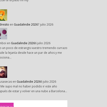
pzel te la paso mi rey
dresito
en
Guadalindie 2026
7 julio 2026
mboi
en
Guadalindie 2026
6 julio 2026
o un poco de estrangis vuestro tremendo currazo
de la lejanía desde hace un par de años y me
ociona…
susasecas
en
Guadalindie 2026
6 julio 2026
 Me supo mal no haber podido ir este año
pués de estar y volver en una nube a Barcelona…