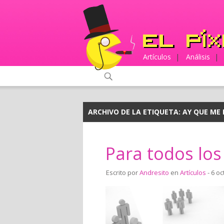
Artículos
|
Análisis
|
ARCHIVO DE LA ETIQUETA:
AY QUE ME 
Para todos los 
Escrito por
Andresito
en
Artículos
- 6 oc