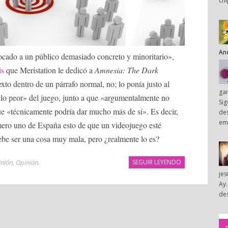
chi
An
cado a un público demasiado concreto y minoritario»,
is
que Meristation le dedicó a
Amnesia: The Dark
exto dentro de un párrafo normal, no; lo ponía justo al
ga
e «lo peor» del juego, junto a que «argumentalmente no
Sig
ue «técnicamente podría dar mucho más de sí». Es decir,
des
em
mero uno de España esto de que un videojuego esté
be ser una cosa muy mala, pero ¿realmente lo es?
inión
,
Opinión
.
SEGUIR LEYENDO
je
Ay.
des