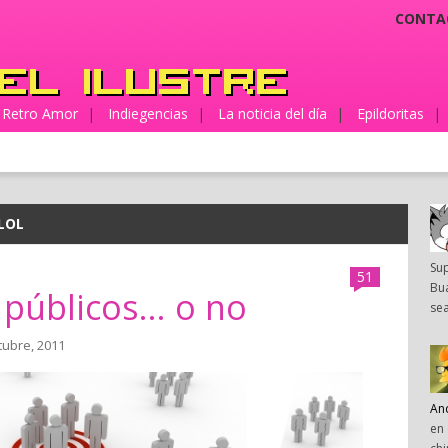
CONTA
Retro Amor
|
Indiegencias
|
La noticia del día
|
Epildoritas
|
LOL
Su
51
Bua
públicos... o no
sea
tubre, 2011
An
en 