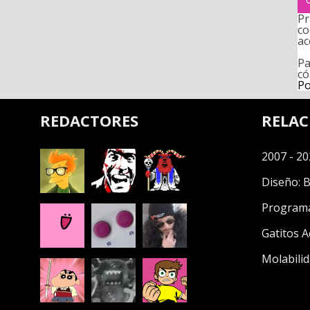
Pr
co
ac
Pa
có
Po
REDACTORES
RELA
2007 - 20
Diseño:
B
Program
Gatitos A
Molabilid