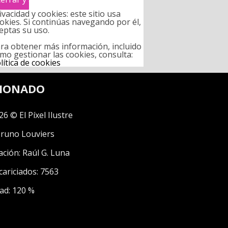
ivacidad y cookies: este sitio usa
okies. Si continúas navegando por él,
eptas su uso.
ra obtener más información, incluido
mo gestionar las cookies, consulta:
lítica de cookies
CIONADO
26 © El Píxel Ilustre
runo Louviers
ación:
Raúl G. Luna
cariciados: 7563
ad: 120 %