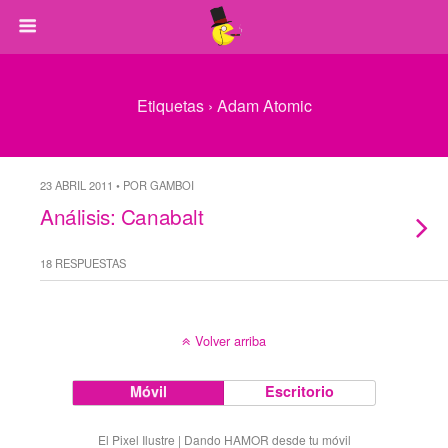
Etiquetas › Adam Atomic
23 ABRIL 2011 • POR GAMBOI
Análisis: Canabalt
18 RESPUESTAS
Volver arriba
Móvil
Escritorio
El Pixel Ilustre | Dando HAMOR desde tu móvil