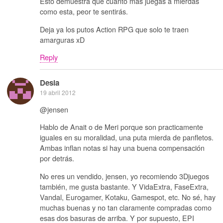
Esto demuestra que cuanto más juegas a mierdas
como esta, peor te sentirás.
Deja ya los putos Action RPG que solo te traen
amarguras xD
Reply
Desia
19 abril 2012
@jensen
Hablo de Anait o de Meri porque son practicamente
iguales en su moralidad, una puta mierda de panfletos.
Ambas inflan notas si hay una buena compensación
por detrás.
No eres un vendido, jensen, yo recomiendo 3Djuegos
también, me gusta bastante. Y VidaExtra, FaseExtra,
Vandal, Eurogamer, Kotaku, Gamespot, etc. No sé, hay
muchas buenas y no tan claramente compradas como
esas dos basuras de arriba. Y por supuesto, EPI