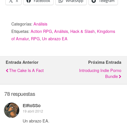
X
Facebook
WhatsApp
Telegram
Categorías:
Análisis
Etiquetas:
Action RPG
,
Análisis
,
Hack & Slash
,
Kingdoms
of Amalur
,
RPG
,
Un abrazo EA
Entrada Anterior
Próxima Entrada
The Cake Is A Fact
Introducing Indie Porno
Bundle
78 respuestas
ElRoSSo
19 abril 2012
Un abrazo EA.