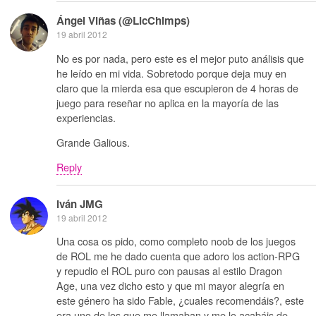
Ángel Viñas (@LicChimps)
19 abril 2012
No es por nada, pero este es el mejor puto análisis que
he leído en mi vida. Sobretodo porque deja muy en
claro que la mierda esa que escupieron de 4 horas de
juego para reseñar no aplica en la mayoría de las
experiencias.
Grande Galious.
Reply
Iván JMG
19 abril 2012
Una cosa os pido, como completo noob de los juegos
de ROL me he dado cuenta que adoro los action-RPG
y repudio el ROL puro con pausas al estilo Dragon
Age, una vez dicho esto y que mi mayor alegría en
este género ha sido Fable, ¿cuales recomendáis?, este
era uno de los que me llamaban y me lo acabáis de