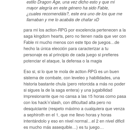
estilo Dragon Age, una vez dicho esto y que mi
mayor alegría en este género ha sido Fable,
¿cuales recomendáis?, este era uno de los que me
llamaban y me lo acabáis de chafar xD
para mi los action-RPG por excelencia pertenecen a la
saga kingdom hearts, pero no tienen nada que ver con
Fable ni mucho menos con este tipo de juegos…de
hecho la única elección para caracterizar a tu
personaje es al principio de cada juego si prefieres
potenciar el ataque, la defensa o la magia
Eso si, si lo que te mola de action-RPG es un buen
sistema de combate, con leveleo y habilidades, una
historia bastante chula (pero retorcida a más no poder
si sigues la de la saga entera) y una jugabilidad
impresionante que no cansa a las 15 horas como pasa
con los hack’n’slash, con dificultad alta pero no
desquiciante (respeto máximo a cualquiera que venza
a sephiroth en el 1, que me llevo horas y horas
intentándolo y eso en nivel normal…el 2 en nivel dificil
es mucho más assequible…) es tu juego…