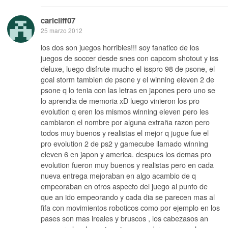
carlcliff07
25 marzo 2012
los dos son juegos horribles!!! soy fanatico de los
juegos de soccer desde snes con capcom shotout y iss
deluxe, luego disfrute mucho el isspro 98 de psone, el
goal storm tambien de psone y el winning eleven 2 de
psone q lo tenia con las letras en japones pero uno se
lo aprendia de memoria xD luego vinieron los pro
evolution q eren los mismos winning eleven pero les
cambiaron el nombre por alguna extraña razon pero
todos muy buenos y realistas el mejor q jugue fue el
pro evolution 2 de ps2 y gamecube llamado winning
eleven 6 en japon y america. despues los demas pro
evolution fueron muy buenos y realistas pero en cada
nueva entrega mejoraban en algo acambio de q
empeoraban en otros aspecto del juego al punto de
que an ido empeorando y cada dia se parecen mas al
fifa con movimientos roboticos como por ejemplo en los
pases son mas ireales y bruscos , los cabezasos an