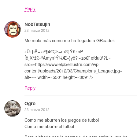
Reply
NobTetsujin
23 marzo 2012
Me mola más como me ha llegado a GReader:
zÛ±þÂ= a²¶4€Çlk=m®}Ÿ£÷nP
Íê¸X¹ž£¬ºÃmyn³Ý¾Æ»}yõ?~·zoØ­`efduúº?L»
src=»https://www.elpixelilustre.com/wp-
content/uploads/2012/03/Champions_League.jpg»
alt=»» width=»550″ height=»309″ />
Reply
Ogro
23 marzo 2012
Como me aburren los juegos de futbol
Como me aburre el futbol
Pero alabada sea la pagina 3 de este artículo, me ha