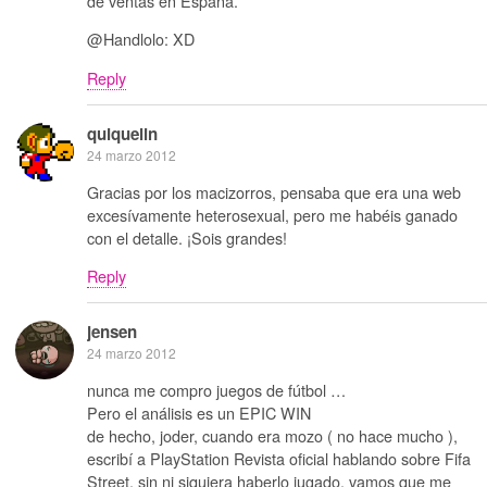
de ventas en España.
@Handlolo: XD
Reply
quiquelin
24 marzo 2012
Gracias por los macizorros, pensaba que era una web
excesívamente heterosexual, pero me habéis ganado
con el detalle. ¡Sois grandes!
Reply
jensen
24 marzo 2012
nunca me compro juegos de fútbol …
Pero el análisis es un EPIC WIN
de hecho, joder, cuando era mozo ( no hace mucho ),
escribí a PlayStation Revista oficial hablando sobre Fifa
Street, sin ni siquiera haberlo jugado, vamos que me