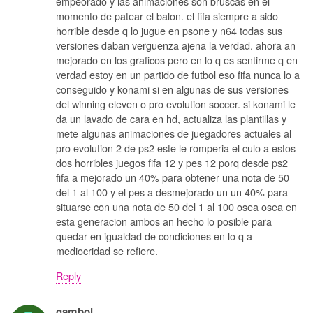
empeorado y las animaciones son bruscas en el
momento de patear el balon. el fifa siempre a sido
horrible desde q lo jugue en psone y n64 todas sus
versiones daban verguenza ajena la verdad. ahora an
mejorado en los graficos pero en lo q es sentirme q en
verdad estoy en un partido de futbol eso fifa nunca lo a
conseguido y konami si en algunas de sus versiones
del winning eleven o pro evolution soccer. si konami le
da un lavado de cara en hd, actualiza las plantillas y
mete algunas animaciones de juegadores actuales al
pro evolution 2 de ps2 este le romperia el culo a estos
dos horribles juegos fifa 12 y pes 12 porq desde ps2
fifa a mejorado un 40% para obtener una nota de 50
del 1 al 100 y el pes a desmejorado un un 40% para
situarse con una nota de 50 del 1 al 100 osea osea en
esta generacion ambos an hecho lo posible para
quedar en igualdad de condiciones en lo q a
mediocridad se refiere.
Reply
gamboi