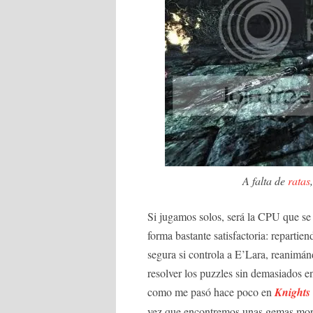
A falta de
ratas
Si jugamos solos, será la CPU que se
forma bastante satisfactoria: repartie
segura si controla a E’Lara, reanim
resolver los puzzles sin demasiados 
como me pasó hace poco en
Knights
vez que encontremos unas gemas mora