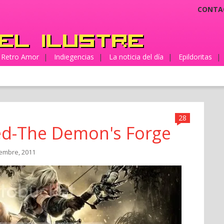
CONTA
Retro Amor
|
Indiegencias
|
La noticia del día
|
Epildoritas
|
28
ted-The Demon's Forge
iembre, 2011