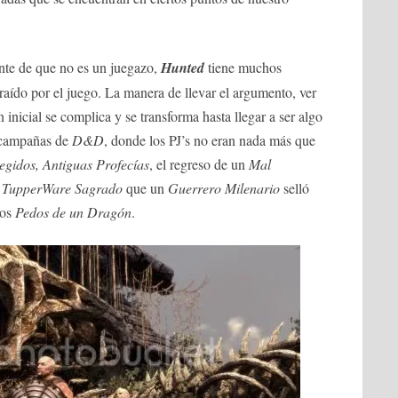
nte de que no es un juegazo,
Hunted
tiene muchos
aído por el juego. La manera de llevar el argumento, ver
inicial se complica y se transforma hasta llegar a ser algo
 campañas de
D&D
, donde los PJ’s no eran nada más que
egidos, Antiguas Profecías
, el regreso de un
Mal
n
TupperWare Sagrado
que un
Guerrero Milenario
selló
los
Pedos de un Dragón
.