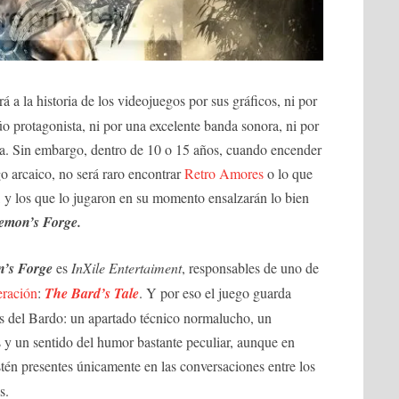
á a la historia de los videojuegos por sus gráficos, ni por
úo protagonista, ni por una excelente banda sonora, ni por
ra. Sin embargo, dentro de 10 o 15 años, cuando encender
o arcaico, no será raro encontrar
Retro Amores
o lo que
, y los que lo jugaron en su momento ensalzarán lo bien
emon’s Forge.
’s Forge
es
InXile Entertaiment
, responsables de uno de
eración
:
The Bard’s Tale
. Y por eso el juego guarda
las del Bardo: un apartado técnico normalucho, un
 y un sentido del humor bastante peculiar, aunque en
tén presentes únicamente en las conversaciones entre los
s.