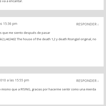
s va a encantar.
as 15:36 pm
RESPONDER
↓
es que me siento después de pasar
k2,L4d,l4d2 The house of the death 1,2 y death Rising(el original, no
2010 a las 15:55 pm
RESPONDER
↓
o mismo que a R!S!NG, gracias por hacerme sentir como una mierda