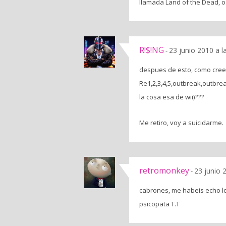
llamada Land of the Dead, o
R!$!NG
23 junio 2010 a l
-
despues de esto, como cre
Re1,2,3,4,5,outbreak,outbrea
la cosa esa de wii)???
Me retiro, voy a suicidarme.
retromonkey
23 junio 
-
cabrones, me habeis echo l
psicopata T.T