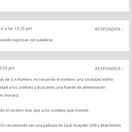
10 a las 15:29 pm
RESPONDER
↓
e puede expresar con palabras
15:35 pm
RESPONDER
↓
ulas de G.A Romero, no recuerdo el nombre, una sociedad isleña
idad a los zombies y buscarles una fuente de alimentación
les horses).
do el cerebro mas que a los zombies que inventó.
g; Os recomiendo ver una película de Zack Snayder (300 y Watchmen)