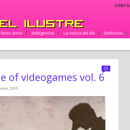
CONTA
Retro Amor
|
Indiegencias
|
La noticia del día
|
Epildoritas
|
25
e of videogames vol. 6
junio, 2010