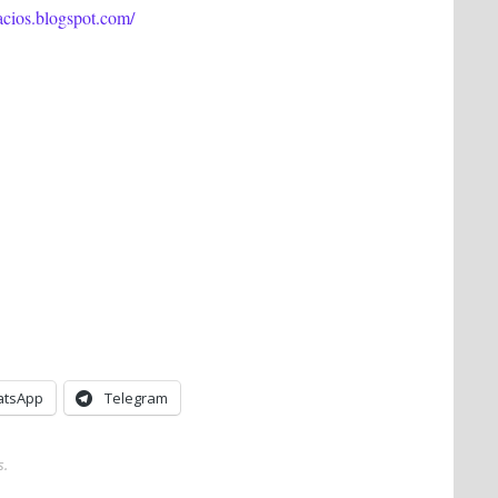
lacios.blogspot.com/
tsApp
Telegram
s
.