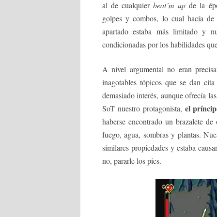
al de cualquier
beat´m up
de la épo
golpes y combos, lo cual hacía de 
apartado estaba más limitado y n
condicionadas por los habilidades qu
A nivel argumental no eran precis
inagotables tópicos que se dan cita
demasiado interés, aunque ofrecía la
el príncip
SoT nuestro protagonista,
haberse encontrado un brazalete de o
fuego, agua, sombras y plantas. Nue
similares propiedades y estaba caus
no, pararle los pies.