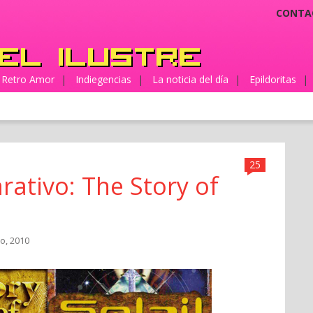
CONTA
Retro Amor
|
Indiegencias
|
La noticia del día
|
Epildoritas
|
25
rativo: The Story of
o, 2010