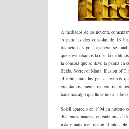
A mediados de los noventa comenzaro
´s para las dos consolas de 16 bi
traducidos, y por lo general se trata
que envidiábamos la oleada de título
la consola que se llevó la palma en
Zelda, Secret of Mana, Illusion of Ti
el rabo entre las patas, tuvimos q
guardamos buenos recuerdos, primero
teníamos algo que llevarnos a la boca
Soleil apareció en 1994 en nuestro c
diferentes maneras en cada uno de los
más y nada menos que al intocable Ze