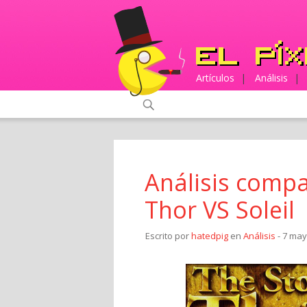
Artículos
|
Análisis
|
Análisis compa
Thor VS Soleil
Escrito por
hatedpig
en
Análisis
- 7 may