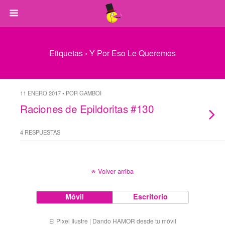
Etiquetas › Y Por Eso Le Queremos
11 ENERO 2017 • POR GAMBOI
Raciones de Epildoritas #130
4 RESPUESTAS
Volver arriba
Móvil
Escritorio
El Pixel Ilustre | Dando HAMOR desde tu móvil