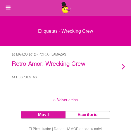
Etiquetas › Wrecking Crew
26 MARZO 2012 • POR AFILAMAZAS
Retro Amor: Wrecking Crew
14 RESPUESTAS
Volver arriba
Móvil
Escritorio
El Pixel Ilustre | Dando HAMOR desde tu móvil