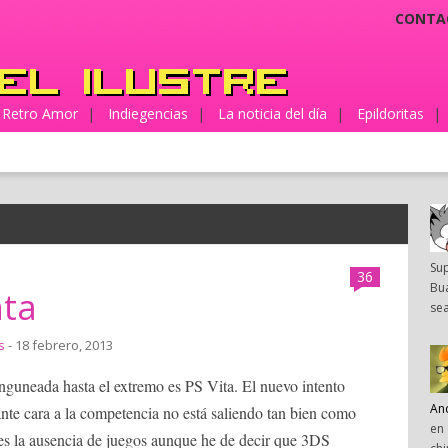
CONTA
Retro Amor
|
Indiegencias
|
La noticia del día
|
Epildoritas
|
Su
36
Bua
nta
sea
s
- 18 febrero, 2013
nguneada hasta el extremo es PS Vita. El nuevo intento
An
ante cara a la competencia no está saliendo tan bien como
en 
 es la ausencia de juegos aunque he de decir que 3DS