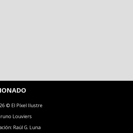
CIONADO
26 © El Píxel Ilustre
runo Louviers
ación:
Raúl G. Luna