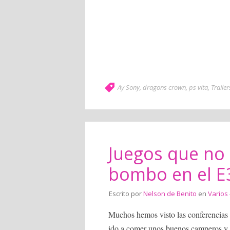
Ay Sony
,
dragons crown
,
ps vita
,
Trailer
Juegos que no
bombo en el E
Escrito por
Nelson de Benito
en
Varios
Muchos hemos visto las conferencias
ido a comer unos buenos camperos y 