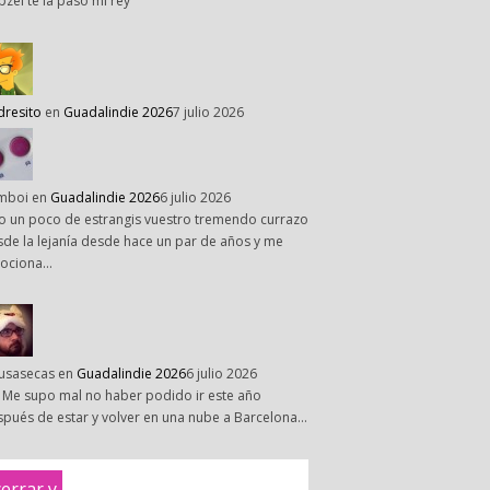
pzel te la paso mi rey
dresito
en
Guadalindie 2026
7 julio 2026
mboi
en
Guadalindie 2026
6 julio 2026
o un poco de estrangis vuestro tremendo currazo
de la lejanía desde hace un par de años y me
ociona…
susasecas
en
Guadalindie 2026
6 julio 2026
 Me supo mal no haber podido ir este año
pués de estar y volver en una nube a Barcelona…