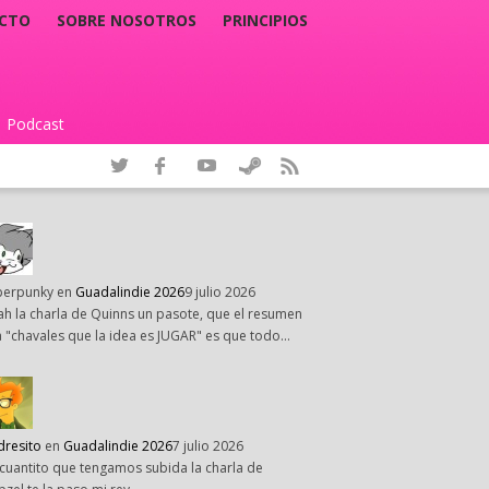
CTO
SOBRE NOSOTROS
PRINCIPIOS
Podcast
|
perpunky
en
Guadalindie 2026
9 julio 2026
h la charla de Quinns un pasote, que el resumen
 "chavales que la idea es JUGAR" es que todo…
dresito
en
Guadalindie 2026
7 julio 2026
cuantito que tengamos subida la charla de