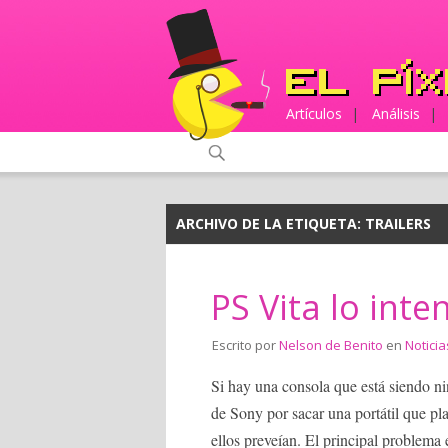
Artículos
|
Análisis
|
ARCHIVO DE LA ETIQUETA:
TRAILERS
PS Vita lo inte
Escrito por
Nelson de Benito
en
Noticia
Si hay una consola que está siendo ni
de Sony por sacar una portátil que pl
ellos preveían. El principal problema