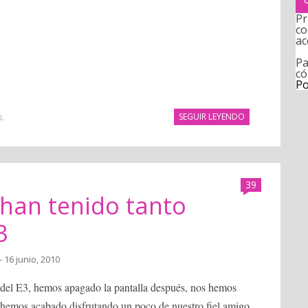
Pr
co
ac
Pa
có
Po
s
.
SEGUIR LEYENDO
39
 han tenido tanto
3
- 16 junio, 2010
 del E3, hemos apagado la pantalla después, nos hemos
hemos acabado disfrutando un poco de nuestro fiel amigo