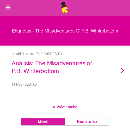
Etiquetas › The Misadventures Of P.b. Winterbottom
22 ABRIL 2010 • POR ANDRESITO
Análisis: The Misadventures of
P.B. Winterbottom
15 RESPUESTAS
Volver arriba
Móvil
Escritorio