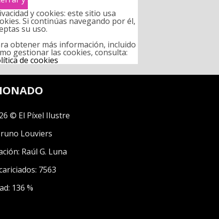
ivacidad y cookies: este sitio usa
okies. Si continúas navegando por él,
eptas su uso.
ra obtener más información, incluido
mo gestionar las cookies, consulta:
lítica de cookies
CIONADO
26 © El Píxel Ilustre
runo Louviers
ación:
Raúl G. Luna
cariciados: 7563
ad: 136 %