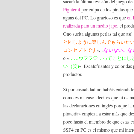
sacará la última revisión del juego de
Fighter 4
por culpa de los piratas que 
aguas del PC. Lo gracioso es que
en 
realizada para un medio japo
, el prod
Ono suelta algunas perlas tal que así:
と同じように楽しんでもらいた
コンセプトです
«, «
ないない。な
o «
……ウフフ♡，ってことにし
い（笑)
«. Escalofriantes y coloridas 
productor.
Si por casualidad no habéis entendid
como es mi caso, deciros que ni os mo
las declaraciones en inglés porque la
piratería» empieza a estar más que d
poco hasta el miembro de que estas co
SSF4 en PC es el mismo que mi interés