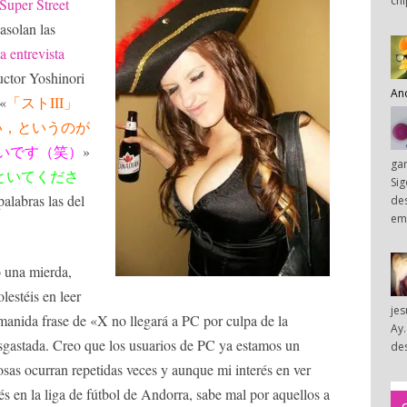
chi
Super Street
asolan las
la entrevista
uctor Yoshinori
An
 «
「ストIII」
い，というのが
いです（笑）
»
ga
といてくださ
Sig
palabras las del
des
em
o una mierda,
lestéis en leer
je
 manida frase de «X no llegará a PC por culpa de la
Ay.
esgastada. Creo que los usuarios de PC ya estamos un
des
sas ocurran repetidas veces y aunque mi interés en ver
 en la liga de fútbol de Andorra, sabe mal por aquellos a