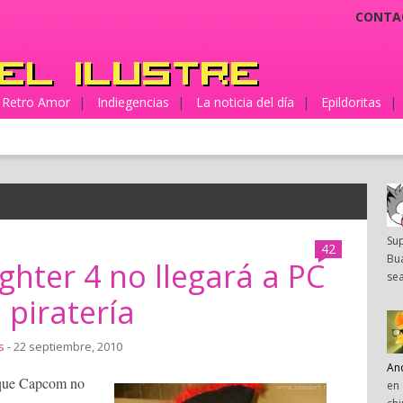
CONTA
Retro Amor
|
Indiegencias
|
La noticia del día
|
Epildoritas
|
Su
42
Bua
ghter 4 no llegará a PC
sea
 piratería
s
- 22 septiembre, 2010
An
ue Capcom no
en 