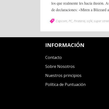
los que realmente les hacía ilusión. A
de declaraciones: «Miren a Blizzard 
Capcom
,
PC
,
Pirateria
,
ssf4
,
super street
INFORMACIÓN
Contacto
Sobre Nosotros
Nuestros principios
Política de Puntuación