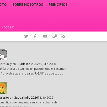
CTO
SOBRE NOSOTROS
PRINCIPIOS
Podcast
|
perpunky
en
Guadalindie 2026
9 julio 2026
h la charla de Quinns un pasote, que el resumen
 "chavales que la idea es JUGAR" es que todo…
dresito
en
Guadalindie 2026
7 julio 2026
cuantito que tengamos subida la charla de