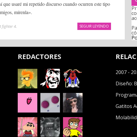
sí que usaré mi repetido discurso cuando ocurren este tipo
Pr
amigos, mírenla».
co
ac
 fighter 4
.
SEGUIR LEYENDO
Pa
có
Po
REDACTORES
RELA
2007 - 20
Diseño:
B
Program
Gatitos A
Molabilid