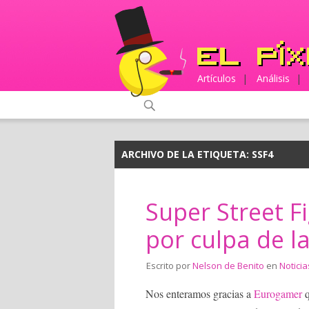
Artículos
|
Análisis
|
ARCHIVO DE LA ETIQUETA:
SSF4
Super Street Fi
por culpa de la
Escrito por
Nelson de Benito
en
Noticia
Nos enteramos gracias a
Eurogamer
q