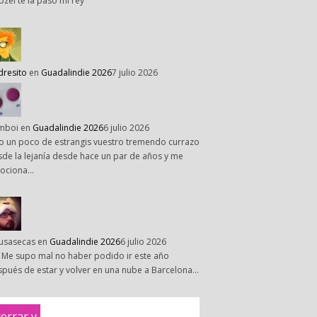
pzel te la paso mi rey
dresito
en
Guadalindie 2026
7 julio 2026
mboi
en
Guadalindie 2026
6 julio 2026
o un poco de estrangis vuestro tremendo currazo
de la lejanía desde hace un par de años y me
ociona…
susasecas
en
Guadalindie 2026
6 julio 2026
 Me supo mal no haber podido ir este año
pués de estar y volver en una nube a Barcelona…