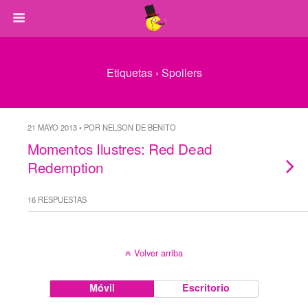
Etiquetas › Spoilers
21 MAYO 2013 • POR NELSON DE BENITO
Momentos Ilustres: Red Dead
Redemption
16 RESPUESTAS
Volver arriba
Móvil
Escritorio