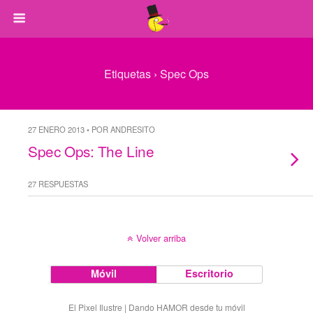
Etiquetas › Spec Ops
27 ENERO 2013 • POR ANDRESITO
Spec Ops: The Line
27 RESPUESTAS
Volver arriba
Móvil
Escritorio
El Pixel Ilustre | Dando HAMOR desde tu móvil