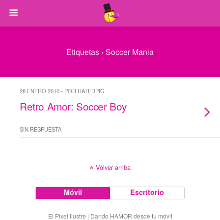
Etiquetas › Soccer Mania
28 ENERO 2010 • POR HATEDPIG
Retro Amor: Soccer Boy
SIN RESPUESTA
Volver arriba
Móvil
Escritorio
El Pixel Ilustre | Dando HAMOR desde tu móvil