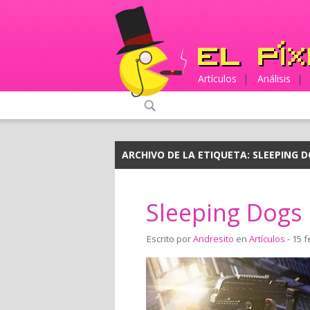
Artículos
|
Análisis
|
ARCHIVO DE LA ETIQUETA:
SLEEPING 
Sleeping Dogs
Escrito por
Andresito
en
Artículos
- 15 f