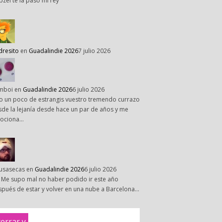
pzel te la paso mi rey
dresito
en
Guadalindie 2026
7 julio 2026
mboi
en
Guadalindie 2026
6 julio 2026
o un poco de estrangis vuestro tremendo currazo
de la lejanía desde hace un par de años y me
ociona…
susasecas
en
Guadalindie 2026
6 julio 2026
 Me supo mal no haber podido ir este año
pués de estar y volver en una nube a Barcelona…