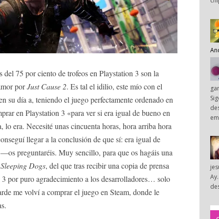
chi
An
del 75 por ciento de trofeos en Playstation 3 son la
 amor por
Just Cause 2
. Es tal el idilio, este mío con el
ga
Sig
n su día a, teniendo el juego perfectamente ordenado en
des
prar en Playstation 3 «para ver si era igual de bueno en
em
 lo era. Necesité unas cincuenta horas, hora arriba hora
conseguí llegar a la conclusión de que sí: era igual de
? —os preguntaréis. Muy sencillo, para que os hagáis una
o
Sleeping Dogs
, del que tras recibir una copia de prensa
je
Ay.
3 por puro agradecimiento a los desarrolladores… solo
des
tarde me volví a comprar el juego en Steam, donde le
s.