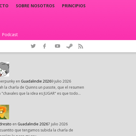
CTO
SOBRE NOSOTROS
PRINCIPIOS
Podcast
|
perpunky
en
Guadalindie 2026
9 julio 2026
h la charla de Quinns un pasote, que el resumen
 "chavales que la idea es JUGAR" es que todo…
dresito
en
Guadalindie 2026
7 julio 2026
cuantito que tengamos subida la charla de