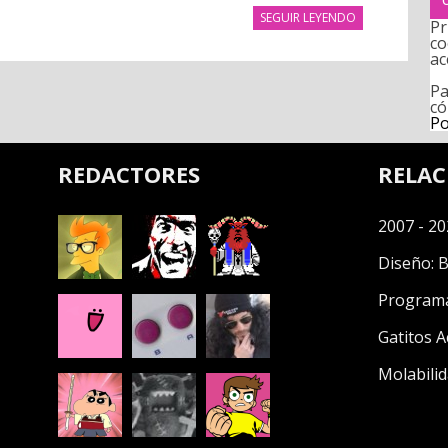
SEGUIR LEYENDO
Pr
co
ac
Pa
có
Po
REDACTORES
RELA
2007 - 20
Diseño:
B
Program
Gatitos A
Molabilid