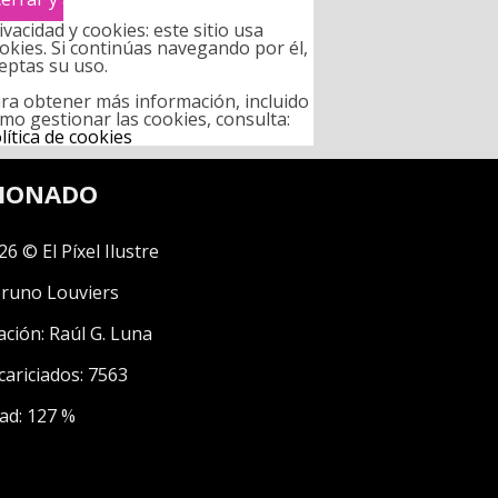
ivacidad y cookies: este sitio usa
okies. Si continúas navegando por él,
eptas su uso.
ra obtener más información, incluido
mo gestionar las cookies, consulta:
lítica de cookies
CIONADO
26 © El Píxel Ilustre
runo Louviers
ación:
Raúl G. Luna
cariciados: 7563
ad: 127 %