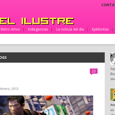
CONTA
Retro Amor
|
Indiegencias
|
La noticia del día
|
Epildoritas
|
DOGS
Su
23
Bua
sea
ebrero, 2013
An
en 