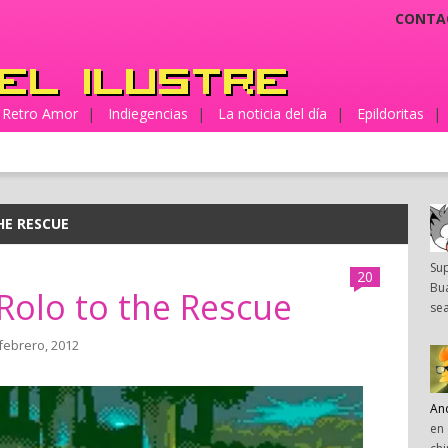
CONTA
Retro Amor
|
Indiegencias
|
La noticia del día
|
Epildoritas
|
HE RESCUE
Su
20
Bua
Rolo to the Rescue
sea
 febrero, 2012
An
en 