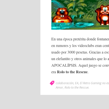
En una época pretérita donde fontane
en rumores y los videoclubs eran cent
usado por 3000 pesetas. Gracias a es
un elefantito y otros animales que l
APOCALÍPSIS. Aquel juego se convert
Rolo to the Rescue
era
.
colaboración
,
EA
,
El Retro Gaming no es
Amor
,
Rolo to the Rescue
.