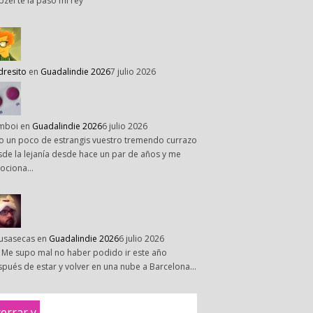
pzel te la paso mi rey
dresito
en
Guadalindie 2026
7 julio 2026
mboi
en
Guadalindie 2026
6 julio 2026
o un poco de estrangis vuestro tremendo currazo
de la lejanía desde hace un par de años y me
ociona…
susasecas
en
Guadalindie 2026
6 julio 2026
 Me supo mal no haber podido ir este año
pués de estar y volver en una nube a Barcelona…