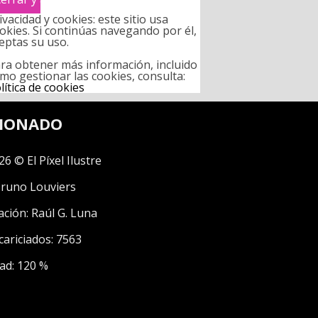
ivacidad y cookies: este sitio usa
okies. Si continúas navegando por él,
eptas su uso.
ra obtener más información, incluido
mo gestionar las cookies, consulta:
lítica de cookies
CIONADO
26 © El Píxel Ilustre
runo Louviers
ación:
Raúl G. Luna
cariciados: 7563
ad: 120 %