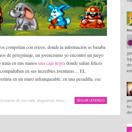
chi
An
ros competían con erizos, donde la información se basaba
ga
ros de peregrinaje, un jovencísimo yo encontró un juego
Sig
o tenía en mis manos
una caja negra
donde salían felices
des
o acompañaban en sus increíbles aventuras… EL
em
iría en un muro infranqueable, en una pesadilla, ese
tá exento de morralla
,
Megadrive
,
Retro
SEGUIR LEYENDO
je
Ay.
des