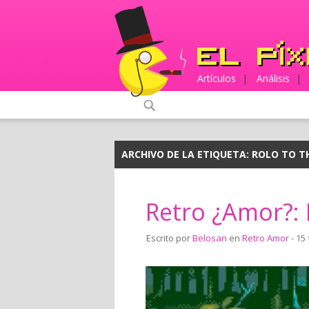
Artículos
|
Análisis
|
ARCHIVO DE LA ETIQUETA:
ROLO TO T
Retro ¿Amor?: 
Escrito por
Belosan
en
Retro Amor
- 15