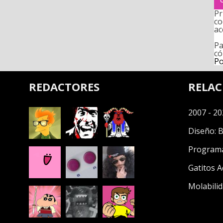
Pr
co
ac
Pa
có
Po
REDACTORES
RELA
2007 - 20
Diseño:
B
Program
Gatitos A
Molabilid