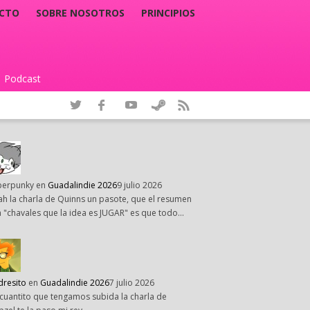
CTO
SOBRE NOSOTROS
PRINCIPIOS
Podcast
|
perpunky
en
Guadalindie 2026
9 julio 2026
h la charla de Quinns un pasote, que el resumen
 "chavales que la idea es JUGAR" es que todo…
dresito
en
Guadalindie 2026
7 julio 2026
cuantito que tengamos subida la charla de