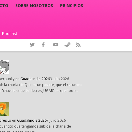
CTO
SOBRE NOSOTROS
PRINCIPIOS
Podcast
|
perpunky
en
Guadalindie 2026
9 julio 2026
h la charla de Quinns un pasote, que el resumen
 "chavales que la idea es JUGAR" es que todo…
dresito
en
Guadalindie 2026
7 julio 2026
cuantito que tengamos subida la charla de