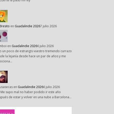
pzel te la paso mi rey
dresito
en
Guadalindie 2026
7 julio 2026
mboi
en
Guadalindie 2026
6 julio 2026
o un poco de estrangis vuestro tremendo currazo
de la lejanía desde hace un par de años y me
ociona…
susasecas
en
Guadalindie 2026
6 julio 2026
 Me supo mal no haber podido ir este año
pués de estar y volver en una nube a Barcelona…