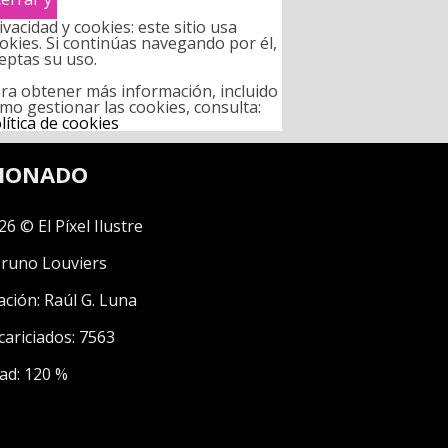
ivacidad y cookies: este sitio usa
okies. Si continúas navegando por él,
eptas su uso.
ra obtener más información, incluido
mo gestionar las cookies, consulta:
lítica de cookies
CIONADO
26 © El Píxel Ilustre
runo Louviers
ación:
Raúl G. Luna
cariciados: 7563
ad: 120 %