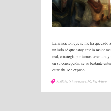
La sensación que se me ha quedado al
un lado sé que estoy ante la mejor me
real, estrategia por turnos, aventura y
en su concepción, se ve bastante ent
estar ahí. Me explico.
Análisis
,
fx interactive
,
PC
,
Rey Arturo
.