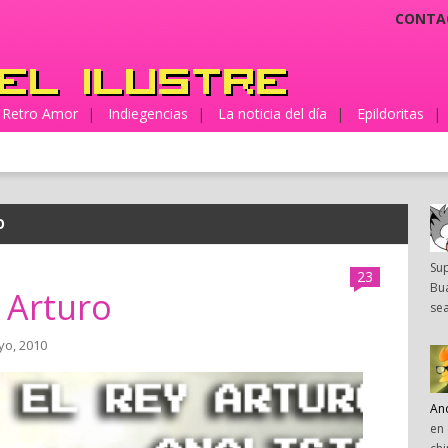
CONTA
Retro Amor
|
Indiegencias
|
La noticia del día
|
Epildoritas
|
O
Su
23
Bua
y Arturo
sea
yo, 2010
An
en 