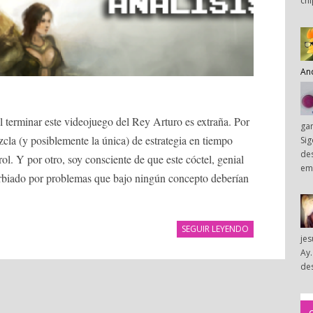
chi
An
 terminar este videojuego del Rey Arturo es extraña. Por
ga
zcla (y posiblemente la única) de estrategia en tiempo
Sig
des
 rol. Y por otro, soy consciente de que este cóctel, genial
em
urbiado por problemas que bajo ningún concepto deberían
SEGUIR LEYENDO
je
Ay.
des