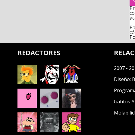
Pr
co
ac
Pa
có
Po
REDACTORES
RELA
2007 - 20
Diseño:
B
Program
Gatitos A
Molabilid