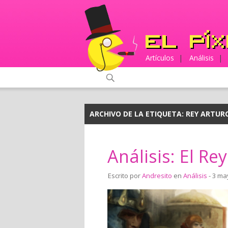
Artículos
|
Análisis
|
ARCHIVO DE LA ETIQUETA:
REY ARTUR
Análisis: El Re
Escrito por
Andresito
en
Análisis
- 3 ma