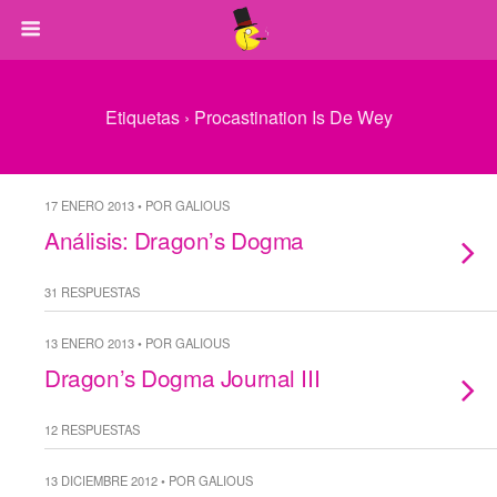
Etiquetas › Procastination Is De Wey
17 ENERO 2013 • POR GALIOUS
Análisis: Dragon’s Dogma
31 RESPUESTAS
13 ENERO 2013 • POR GALIOUS
Dragon’s Dogma Journal III
12 RESPUESTAS
13 DICIEMBRE 2012 • POR GALIOUS