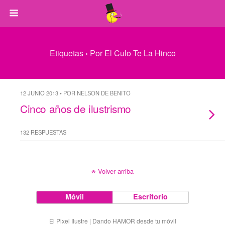
Etiquetas › Por El Culo Te La Hinco
12 JUNIO 2013 • POR NELSON DE BENITO
Cinco años de ilustrismo
132 RESPUESTAS
Volver arriba
Móvil
Escritorio
El Pixel Ilustre | Dando HAMOR desde tu móvil