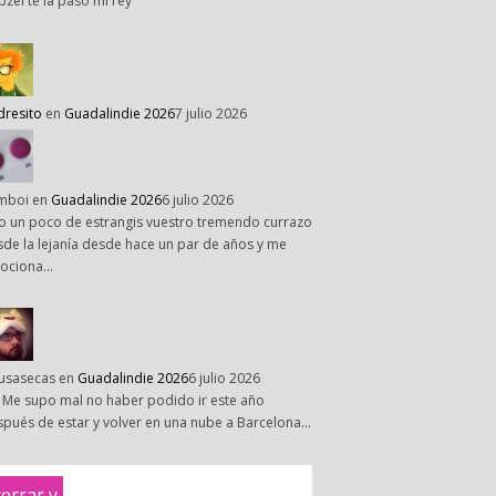
pzel te la paso mi rey
dresito
en
Guadalindie 2026
7 julio 2026
mboi
en
Guadalindie 2026
6 julio 2026
o un poco de estrangis vuestro tremendo currazo
de la lejanía desde hace un par de años y me
ociona…
susasecas
en
Guadalindie 2026
6 julio 2026
 Me supo mal no haber podido ir este año
pués de estar y volver en una nube a Barcelona…