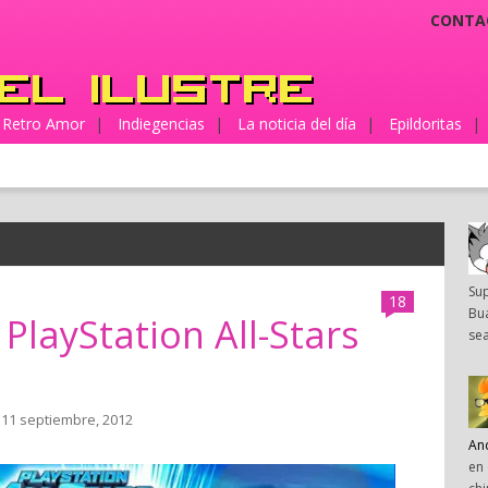
CONTA
Retro Amor
|
Indiegencias
|
La noticia del día
|
Epildoritas
|
Su
18
Bua
 PlayStation All-Stars
sea
 11 septiembre, 2012
An
en 