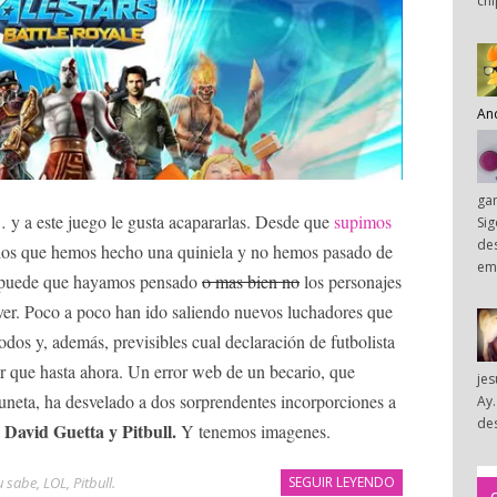
chi
An
ga
… y a este juego le gusta acapararlas. Desde que
supimos
Sig
des
los que hemos hecho una quiniela y no hemos pasado de
em
o, puede que hayamos pensado
o mas bien no
los personajes
 ver. Poco a poco han ido saliendo nuevos luchadores que
odos y, además, previsibles cual declaración de futbolista
r que hasta ahora. Un error web de un becario, que
je
uneta, ha desvelado a dos sorprendentes incorporciones a
Ay.
des
David Guetta y Pitbull.
:
Y tenemos imagenes.
tu sabe
,
LOL
,
Pitbull
.
SEGUIR LEYENDO