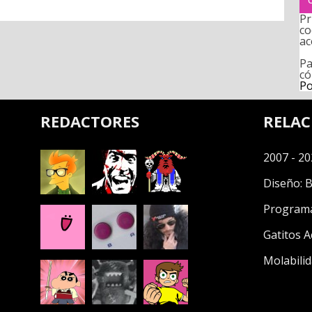
Pr
co
ac
Pa
có
Po
REDACTORES
RELA
2007 - 20
Diseño:
B
Program
Gatitos A
Molabilid