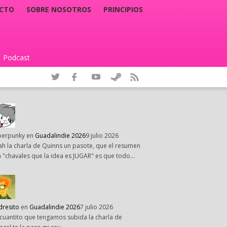
CTO
SOBRE NOSOTROS
PRINCIPIOS
Podcast
|
perpunky
en
Guadalindie 2026
9 julio 2026
h la charla de Quinns un pasote, que el resumen
 "chavales que la idea es JUGAR" es que todo…
dresito
en
Guadalindie 2026
7 julio 2026
cuantito que tengamos subida la charla de