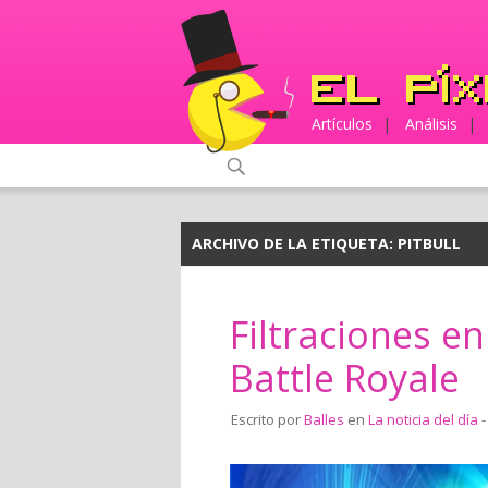
Artículos
|
Análisis
|
ARCHIVO DE LA ETIQUETA:
PITBULL
Filtraciones en
Battle Royale
Escrito por
Balles
en
La noticia del día
-