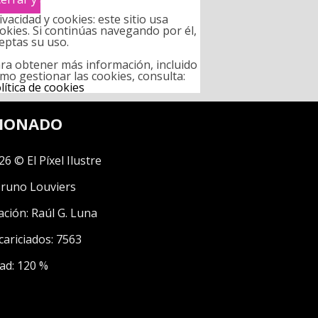
ivacidad y cookies: este sitio usa
okies. Si continúas navegando por él,
eptas su uso.
ra obtener más información, incluido
mo gestionar las cookies, consulta:
lítica de cookies
CIONADO
26 © El Píxel Ilustre
runo Louviers
ación:
Raúl G. Luna
cariciados: 7563
ad: 120 %