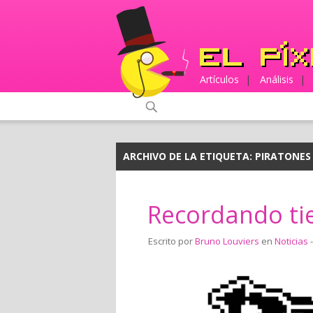
Artículos
|
Análisis
|
ARCHIVO DE LA ETIQUETA:
PIRATONES
Recordando ti
Escrito por
Bruno Louviers
en
Noticias
-