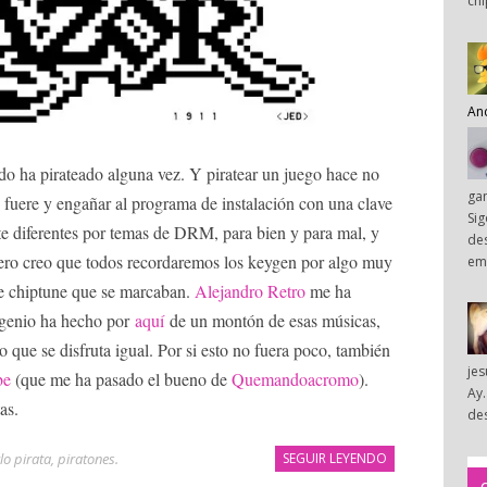
chi
An
o ha pirateado alguna vez. Y piratear un juego hace no
ga
 fuere y engañar al programa de instalación con una clave
Sig
te diferentes por temas de DRM, para bien y para mal, y
des
 pero creo que todos recordaremos los keygen por algo muy
em
 chiptune que se marcaban.
Alejandro Retro
me ha
e genio ha hecho por
aquí
de un montón de esas músicas,
 que se disfruta igual. Por si esto no fuera poco, también
je
be
(que me ha pasado el bueno de
Quemandoacromo
).
Ay.
as.
des
lo pirata
,
piratones
.
SEGUIR LEYENDO