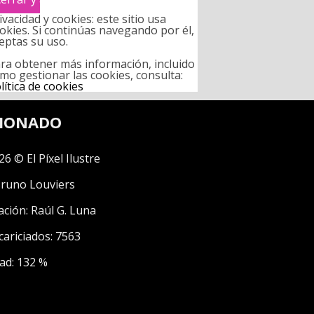
ivacidad y cookies: este sitio usa
okies. Si continúas navegando por él,
eptas su uso.
ra obtener más información, incluido
mo gestionar las cookies, consulta:
lítica de cookies
CIONADO
26 © El Píxel Ilustre
runo Louviers
ación:
Raúl G. Luna
cariciados: 7563
ad: 132 %