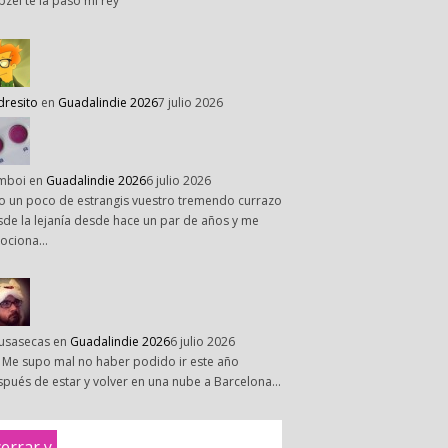
pzel te la paso mi rey
dresito
en
Guadalindie 2026
7 julio 2026
mboi
en
Guadalindie 2026
6 julio 2026
o un poco de estrangis vuestro tremendo currazo
de la lejanía desde hace un par de años y me
ociona…
susasecas
en
Guadalindie 2026
6 julio 2026
 Me supo mal no haber podido ir este año
pués de estar y volver en una nube a Barcelona…