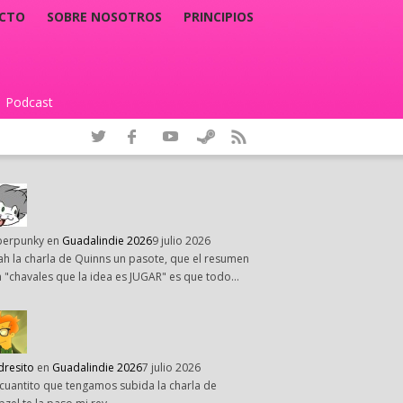
CTO
SOBRE NOSOTROS
PRINCIPIOS
Podcast
|
perpunky
en
Guadalindie 2026
9 julio 2026
h la charla de Quinns un pasote, que el resumen
 "chavales que la idea es JUGAR" es que todo…
dresito
en
Guadalindie 2026
7 julio 2026
cuantito que tengamos subida la charla de