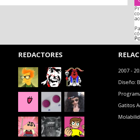
Pr
co
ac
Pa
có
Po
REDACTORES
RELA
2007 - 20
Diseño:
B
Program
Gatitos A
Molabilid