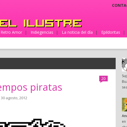
CONTA
Retro Amor
|
Indiegencias
|
La noticia del día
|
Epildoritas
|
Su
20
Bua
empos piratas
sea
 30 agosto, 2012
An
en 