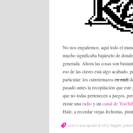
No nos engañemos: aquí todo el mund
mucho significaba bajárselo de donde
generada. Ahora las cosas son bastan
eso de las claves está algo acabado,
particular: los cutretemazos
en midi
de
pasado antes la recopilación que est
que no todas pertenecen a juegos, pero
existe una
radio
y un
canal de YouTu
Hale, a recordar viejas fechorías, pirat
esto si que ayuda al SEO
,
keygen
,
pasar