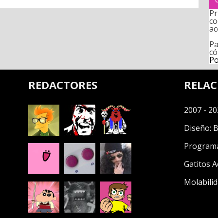
Pr
co
ac
Pa
có
Po
REDACTORES
RELA
2007 - 20
Diseño:
B
Program
Gatitos A
Molabilid