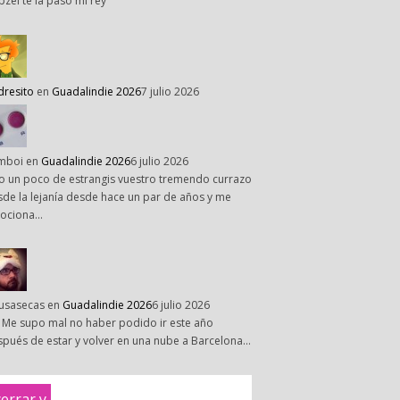
pzel te la paso mi rey
dresito
en
Guadalindie 2026
7 julio 2026
mboi
en
Guadalindie 2026
6 julio 2026
o un poco de estrangis vuestro tremendo currazo
de la lejanía desde hace un par de años y me
ociona…
susasecas
en
Guadalindie 2026
6 julio 2026
 Me supo mal no haber podido ir este año
pués de estar y volver en una nube a Barcelona…