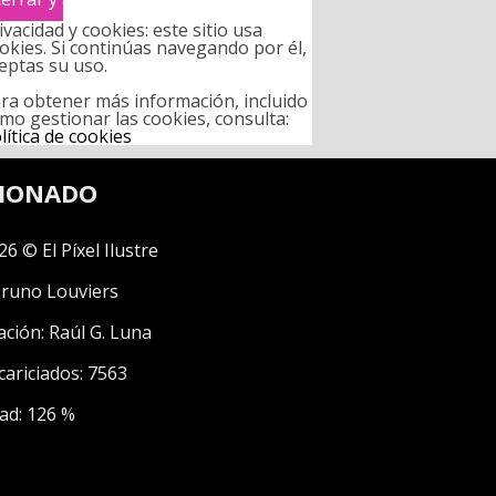
ivacidad y cookies: este sitio usa
okies. Si continúas navegando por él,
eptas su uso.
ra obtener más información, incluido
mo gestionar las cookies, consulta:
lítica de cookies
CIONADO
26 © El Píxel Ilustre
runo Louviers
ación:
Raúl G. Luna
cariciados: 7563
ad: 126 %