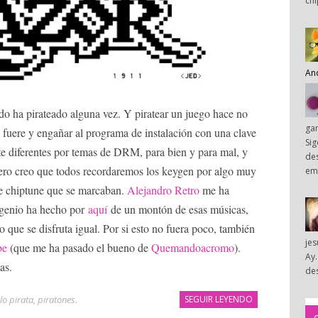
chi
An
o ha pirateado alguna vez. Y piratear un juego hace no
ga
 fuere y engañar al programa de instalación con una clave
Sig
te diferentes por temas de DRM, para bien y para mal, y
des
 pero creo que todos recordaremos los keygen por algo muy
em
 chiptune que se marcaban.
Alejandro Retro
me ha
e genio ha hecho por
aquí
de un montón de esas músicas,
 que se disfruta igual. Por si esto no fuera poco, también
je
be
(que me ha pasado el bueno de
Quemandoacromo
).
Ay.
as.
des
lo pirata
,
piratones
.
SEGUIR LEYENDO