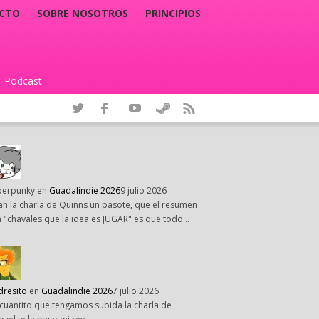
CTO
SOBRE NOSOTROS
PRINCIPIOS
Podcast
|
perpunky
en
Guadalindie 2026
9 julio 2026
h la charla de Quinns un pasote, que el resumen
 "chavales que la idea es JUGAR" es que todo…
dresito
en
Guadalindie 2026
7 julio 2026
cuantito que tengamos subida la charla de