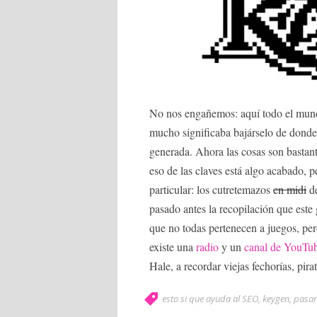
No nos engañemos: aquí todo el mund
mucho significaba bajárselo de donde
generada. Ahora las cosas son bastan
eso de las claves está algo acabado,
particular: los cutretemazos
en midi
de
pasado antes la recopilación que est
que no todas pertenecen a juegos, pero
existe una
radio
y un
canal de YouTu
Hale, a recordar viejas fechorías, pirat
esto si que ayuda al SEO
,
keygen
,
pasar