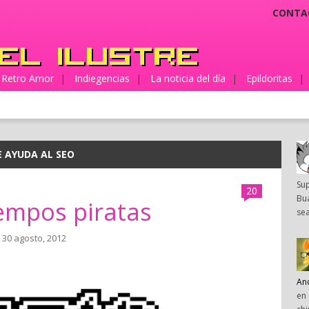
CONTA
Retro Amor
|
Indiegencias
|
La noticia del día
|
Epildoritas
|
E AYUDA AL SEO
Su
20
Bua
empos piratas
sea
 30 agosto, 2012
An
en 