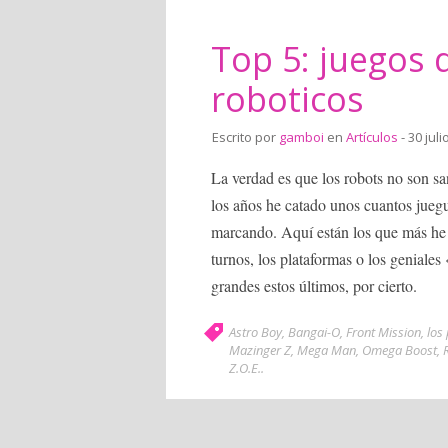
Top 5: juegos
roboticos
Escrito por
gamboi
en
Artículos
- 30 juli
La verdad es que los robots no son sa
los años he catado unos cuantos jue
marcando. Aquí están los que más he
turnos, los plataformas o los geniale
grandes estos últimos, por cierto.
Astro Boy
,
Bangai-O
,
Front Mission
,
los
Mazinger Z
,
Mega Man
,
Omega Boost
,
Z.O.E.
.