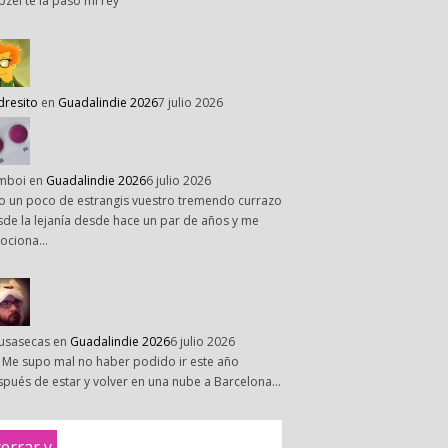
pzel te la paso mi rey
dresito
en
Guadalindie 2026
7 julio 2026
mboi
en
Guadalindie 2026
6 julio 2026
o un poco de estrangis vuestro tremendo currazo
de la lejanía desde hace un par de años y me
ociona…
susasecas
en
Guadalindie 2026
6 julio 2026
 Me supo mal no haber podido ir este año
pués de estar y volver en una nube a Barcelona…