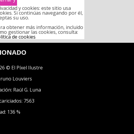
ivacidad y cookies: este sitio usa
okies. Si continúas navegando por él,
eptas su uso.
ra obtener más información, incluido
mo gestionar las cookies, consulta:
lítica de cookies
CIONADO
26 © El Píxel Ilustre
runo Louviers
ación:
Raúl G. Luna
cariciados: 7563
ad: 136 %