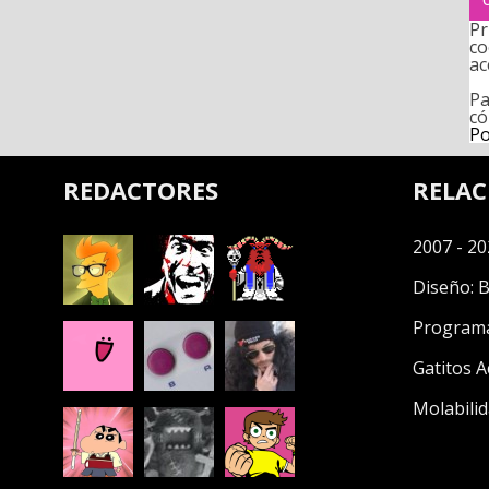
Pr
co
ac
Pa
có
Po
REDACTORES
RELA
2007 - 20
Diseño:
B
Program
Gatitos A
Molabilid