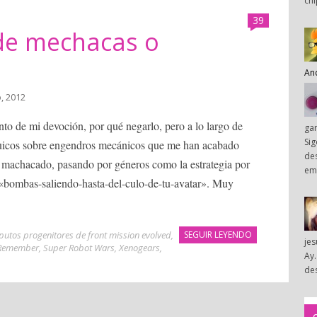
chi
39
 de mechacas o
An
o, 2012
nto de mi devoción, por qué negarlo, pero a lo largo de
ga
Sig
guicos sobre engendros mecánicos que me han acabado
des
 machacado, pasando por géneros como la estrategia por
em
s «bombas-saliendo-hasta-del-culo-de-tu-avatar». Muy
 putos progenitores de front mission evolved
,
SEGUIR LEYENDO
je
Remember
,
Super Robot Wars
,
Xenogears
,
Ay.
des