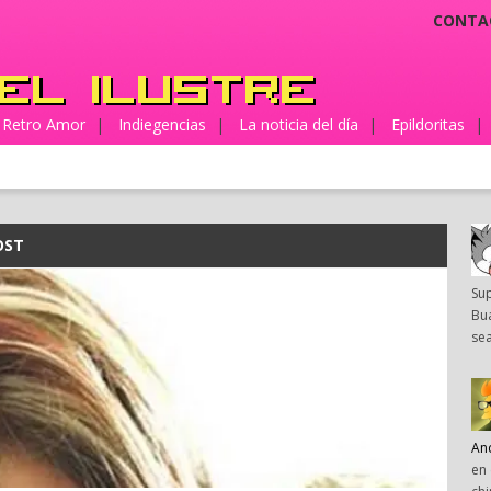
CONTA
Retro Amor
|
Indiegencias
|
La noticia del día
|
Epildoritas
|
OST
Su
Bua
sea
An
en 