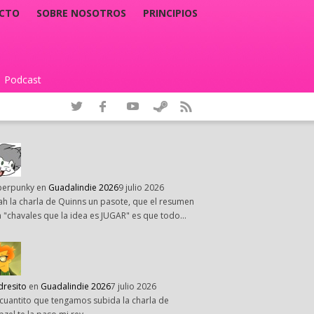
CTO
SOBRE NOSOTROS
PRINCIPIOS
Podcast
|
perpunky
en
Guadalindie 2026
9 julio 2026
h la charla de Quinns un pasote, que el resumen
 "chavales que la idea es JUGAR" es que todo…
dresito
en
Guadalindie 2026
7 julio 2026
cuantito que tengamos subida la charla de