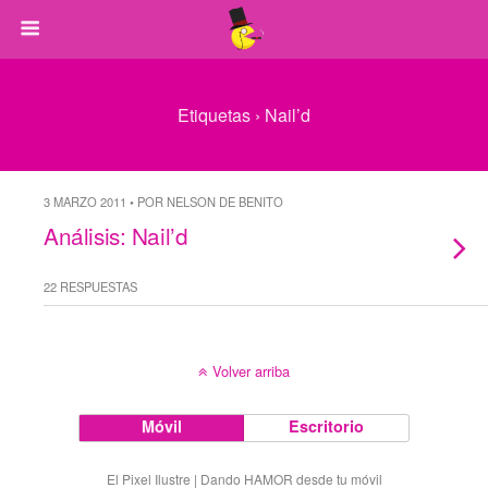
Etiquetas › Nail’d
3 MARZO 2011 • POR NELSON DE BENITO
Análisis: Nail’d
22 RESPUESTAS
Volver arriba
Móvil
Escritorio
El Pixel Ilustre | Dando HAMOR desde tu móvil