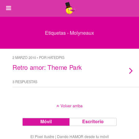
Etiquetas › Molyneaux
2 MARZO 2010 • POR HATEDPIG
Retro amor: Theme Park
3 RESPUESTAS
Volver arriba
Móvil
Escritorio
El Pixel Ilustre | Dando HAMOR desde tu móvil