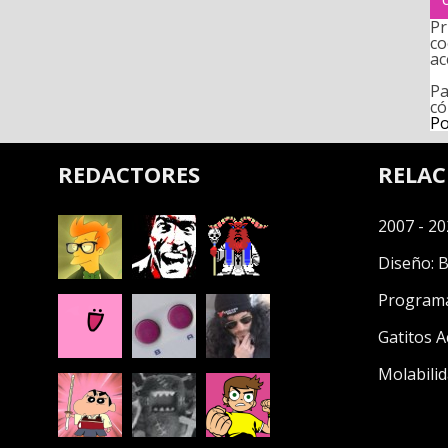
Pr
co
ac
Pa
có
Po
REDACTORES
RELA
2007 - 20
Diseño:
B
Program
Gatitos A
Molabilid