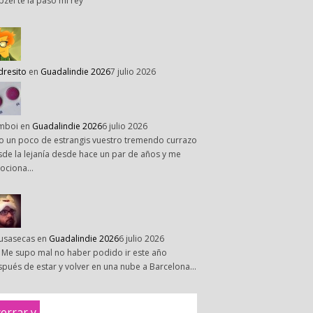
pzel te la paso mi rey
dresito
en
Guadalindie 2026
7 julio 2026
mboi
en
Guadalindie 2026
6 julio 2026
o un poco de estrangis vuestro tremendo currazo
de la lejanía desde hace un par de años y me
ociona…
susasecas
en
Guadalindie 2026
6 julio 2026
 Me supo mal no haber podido ir este año
pués de estar y volver en una nube a Barcelona…