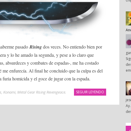
chi
An
 haberme pasado
Rising
dos veces. No entiendo bien por
ga
mera y lo he amado la segunda, y pese a lo claro que
Sig
jas, absurdeces y combates de espadas-, me ha costado
des
me enfurecía. Al final he concluido que la culpa es del
em
la furia homicida y el goce de jugar con la espada.
s
,
Konami
,
Metal Gear Rising Revengeace
.
SEGUIR LEYENDO
je
Ay.
des