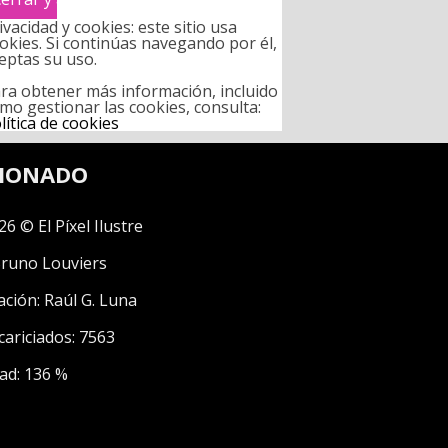
ivacidad y cookies: este sitio usa
okies. Si continúas navegando por él,
eptas su uso.
ra obtener más información, incluido
mo gestionar las cookies, consulta:
lítica de cookies
CIONADO
26 © El Píxel Ilustre
runo Louviers
ación:
Raúl G. Luna
cariciados: 7563
ad: 136 %