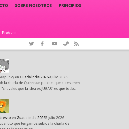
CTO
SOBRE NOSOTROS
PRINCIPIOS
Podcast
|
perpunky
en
Guadalindie 2026
9 julio 2026
h la charla de Quinns un pasote, que el resumen
 "chavales que la idea es JUGAR" es que todo…
dresito
en
Guadalindie 2026
7 julio 2026
cuantito que tengamos subida la charla de