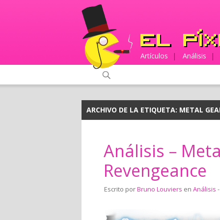
Artículos
|
Análisis
|
ARCHIVO DE LA ETIQUETA:
METAL GEA
Análisis – Meta
Revengeance
Escrito por
Bruno Louviers
en
Análisis
-