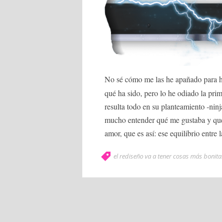
No sé cómo me las he apañado para
qué ha sido, pero lo he odiado la pri
resulta todo en su planteamiento -nin
mucho entender qué me gustaba y qué 
amor, que es así: ese equilibrio entre 
el rediseño va a tener cosas más bonita