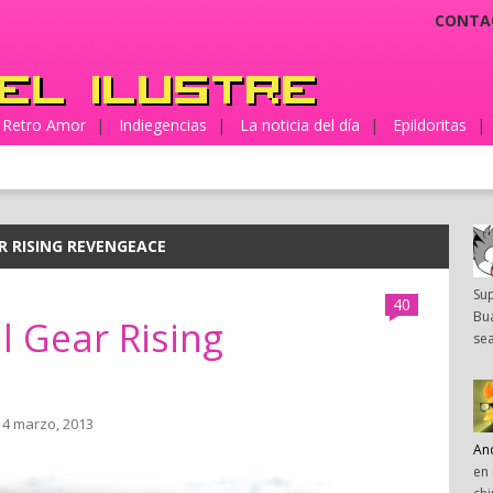
CONTA
Retro Amor
|
Indiegencias
|
La noticia del día
|
Epildoritas
|
R RISING REVENGEACE
Su
40
Bua
l Gear Rising
sea
 4 marzo, 2013
An
en 