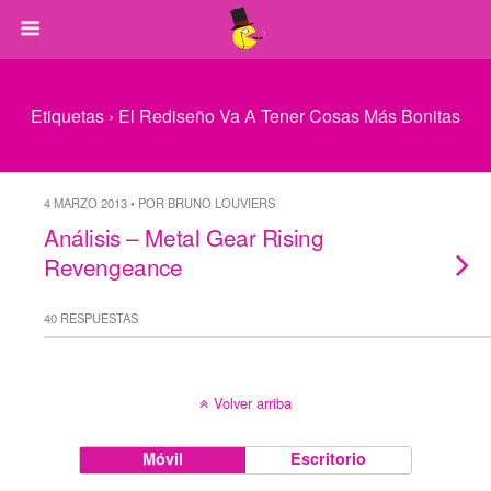
Etiquetas › El Rediseño Va A Tener Cosas Más Bonitas
4 MARZO 2013 • POR BRUNO LOUVIERS
Análisis – Metal Gear Rising
Revengeance
40 RESPUESTAS
Volver arriba
Móvil
Escritorio